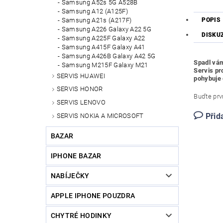
Samsung A52s 5G A528B
Samsung A12 (A125F)
Samsung A21s (A217F)
POPIS
Samsung A226 Galaxy A22 5G
DISKU
Samsung A225F Galaxy A22
Samsung A415F Galaxy A41
Samsung A426B Galaxy A42 5G
Spadl vám
Samsung M215F Galaxy M21
Servis pr
SERVIS HUAWEI
pohybuje 
SERVIS HONOR
Buďte prvn
SERVIS LENOVO
Přid
SERVIS NOKIA A MICROSOFT
BAZAR
IPHONE BAZAR
NABÍJEČKY
APPLE IPHONE POUZDRA
CHYTRÉ HODINKY