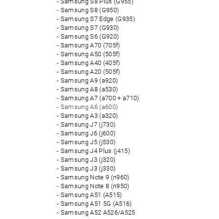
Samsung S8 Plus (G955)
Samsung S8 (G950)
Samsung S7 Edge (G935)
Samsung S7 (G930)
Samsung S6 (G920)
Samsung A70 (705f)
Samsung A50 (505f)
Samsung A40 (405f)
Samsung A20 (505f)
Samsung A9 (a920)
Samsung A8 (a530)
Samsung A7 (a700 + a710)
Samsung A6 (a600)
Samsung A3 (a320)
Samsung J7 (j730)
Samsung J6 (j600)
Samsung J5 (j530)
Samsung J4 Plus (j415)
Samsung J3 (j320)
Samsung J3 (j330)
Samsung Note 9 (n960)
Samsung Note 8 (n950)
Samsung A51 (A515)
Samsung A51 5G (A516)
Samsung A52 A526/A525