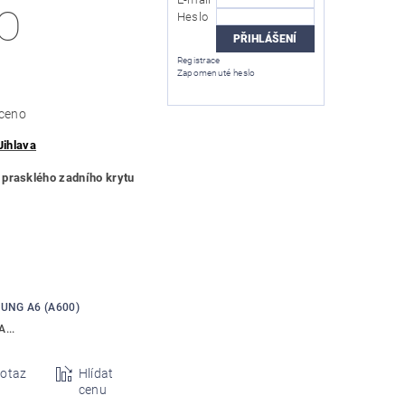
O
Heslo
Registrace
Zapomenuté heslo
ceno
Jihlava
prasklého zadního krytu
UNG A6 (A600)
...
otaz
Hlídat
cenu