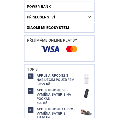
POWER BANK
PŘÍSLUŠENSTVÍ
XIAOMI MI ECOSYSTEM
PŘIJÍMÁME ONLINE PLATBY
TOP 3
APPLE AIRPODS2 S
NABÍJECÍM POUZDREM
3 599 Kč
APPLE IPHONE 5S -
VÝMĚNA BATERIE NA
POČKÁNÍ
690 Kč
APPLE IPHONE 11 PRO -
VÝMĚNA BATERIE
1 590 Kč