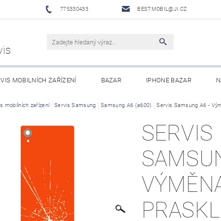
775330433
BESTMOBIL@JI.CZ
vis
VIS MOBILNÍCH ZAŘÍZENÍ
BAZAR
IPHONE BAZAR
N
LUŠENSTVÍ
s mobilních zařízení
Servis Samsung
XIAOMI MI ECOSYSTEM
Samsung A6 (a600)
OBCHODNÍ PODMÍNKY
Servis Samsung A6 - Vým
SERVIS
SAMSUN
VÝMĚN
PRASK