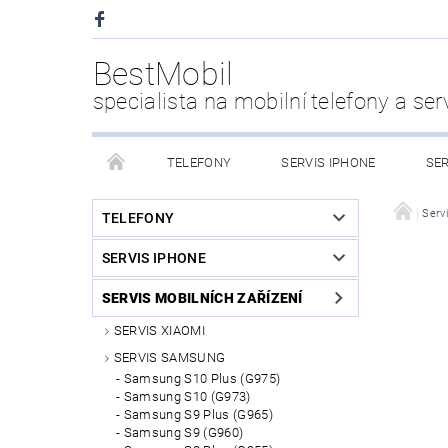
BestMobil
specialista na mobilní telefony a ser
TELEFONY
SERVIS IPHONE
SER
CHYTRÉ HODINKY
POWER BANK
PŘÍS
Servi
TELEFONY
SERVIS IPHONE
KDO JSME
SERVIS MOBILNÍCH ZAŘÍZENÍ
SERVIS XIAOMI
SERVIS SAMSUNG
Samsung S10 Plus (G975)
Samsung S10 (G973)
Samsung S9 Plus (G965)
Samsung S9 (G960)