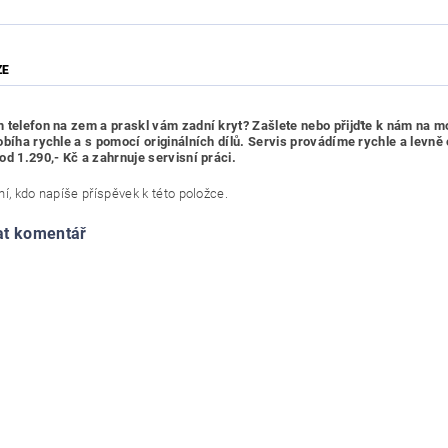
ZE
 telefon na zem a praskl vám zadní kryt? Zašlete nebo přijďte k nám na mo
obíha rychle a s pomocí originálních dílů.
Servis provádíme rychle a levně 
od 1.290,- Kč a zahrnuje servisní práci.
í, kdo napíše příspěvek k této položce.
at komentář