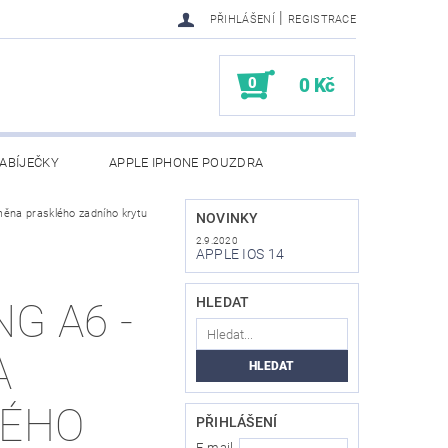
|
PŘIHLÁŠENÍ
REGISTRACE
0
0 Kč
ABÍJEČKY
APPLE IPHONE POUZDRA
ěna prasklého zadního krytu
NAPIŠTE NÁM
KONTAKTY
NOVINKY
2.9.2020
APPLE IOS 14
HLEDAT
G A6 -
A
LÉHO
PŘIHLÁŠENÍ
E-mail