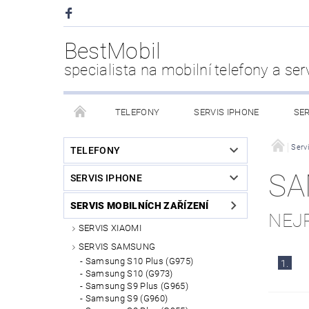
BestMobil
specialista na mobilní telefony a ser
TELEFONY
SERVIS IPHONE
SER
CHYTRÉ HODINKY
POWER BANK
PŘÍS
Servi
TELEFONY
SA
SERVIS IPHONE
KDO JSME
SERVIS MOBILNÍCH ZAŘÍZENÍ
NEJ
SERVIS XIAOMI
SERVIS SAMSUNG
Samsung S10 Plus (G975)
1.
Samsung S10 (G973)
Samsung S9 Plus (G965)
Samsung S9 (G960)