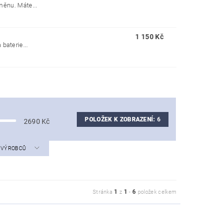
ýměnu. Máte...
1 150 Kč
baterie...
POLOŽEK K ZOBRAZENÍ:
6
2690
Kč
A VÝROBCŮ
1
1
6
Stránka
z
-
položek celkem