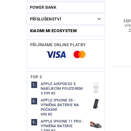
POWER BANK
PŘÍSLUŠENSTVÍ
SER
VÝ
Z
XIAOMI MI ECOSYSTEM
PŘIJÍMÁME ONLINE PLATBY
TOP 3
APPLE AIRPODS2 S
NABÍJECÍM POUZDREM
3 599 Kč
APPLE IPHONE 5S -
VÝMĚNA BATERIE NA
POČKÁNÍ
690 Kč
APPLE IPHONE 11 PRO -
VÝMĚNA BATERIE
1 590 Kč