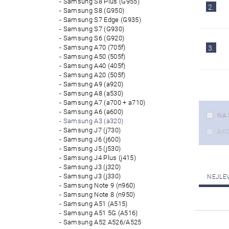
Samsung S8 Plus (G955)
2.
Samsung S8 (G950)
Samsung S7 Edge (G935)
Samsung S7 (G930)
Samsung S6 (G920)
Samsung A70 (705f)
3.
Samsung A50 (505f)
Samsung A40 (405f)
Samsung A20 (505f)
Samsung A9 (a920)
Samsung A8 (a530)
Samsung A7 (a700 + a710)
Samsung A6 (a600)
NA 
Samsung A3 (a320)
Samsung J7 (j730)
AK
Samsung J6 (j600)
Samsung J5 (j530)
Samsung J4 Plus (j415)
Samsung J3 (j320)
Samsung J3 (j330)
NEJLE
Samsung Note 9 (n960)
Samsung Note 8 (n950)
Samsung A51 (A515)
Samsung A51 5G (A516)
Samsung A52 A526/A525