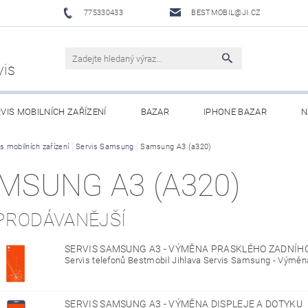
775330433
BESTMOBIL@JI.CZ
vis
VIS MOBILNÍCH ZAŘÍZENÍ
BAZAR
IPHONE BAZAR
N
LUŠENSTVÍ
s mobilních zařízení
Servis Samsung
XIAOMI MI ECOSYSTEM
Samsung A3 (a320)
OBCHODNÍ PODMÍNKY
MSUNG A3 (A320)
PRODÁVANĚJŠÍ
SERVIS SAMSUNG A3 - VÝMĚNA PRASKLÉHO ZADNÍH
Servis telefonů Bestmobil Jihlava Servis Samsung - Výměna
SERVIS SAMSUNG A3 - VÝMĚNA DISPLEJE A DOTYKU