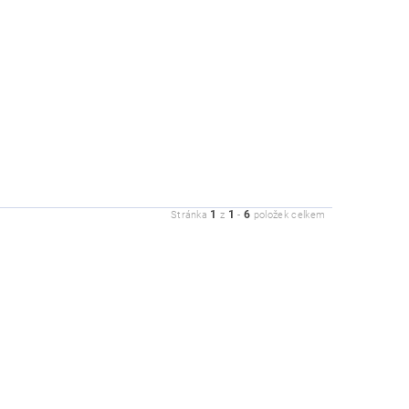
1
1
6
Stránka
z
-
položek celkem