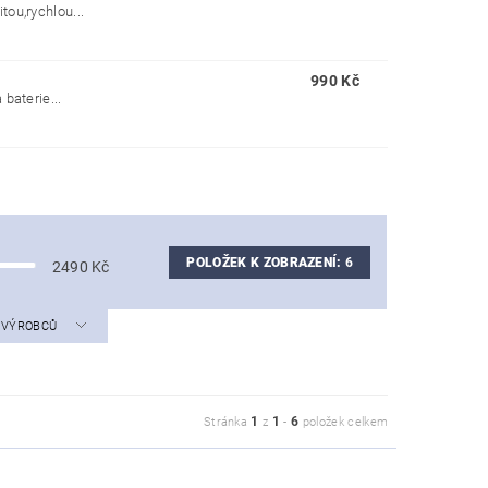
ou,rychlou...
990 Kč
baterie...
POLOŽEK K ZOBRAZENÍ:
6
2490
Kč
A VÝROBCŮ
1
1
6
Stránka
z
-
položek celkem