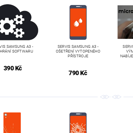
VIS SAMSUNG A3 -
SERVIS SAMSUNG A3 -
SERV
HRÁNÍ SOFTWARU
OŠETŘENÍ VYTOPENÉHO
VÝM
PŘÍSTROJE
NABÍJ
390 Kč
790 Kč