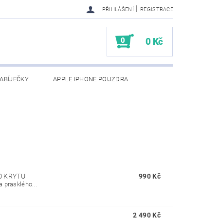
|
PŘIHLÁŠENÍ
REGISTRACE
0
0 Kč
ABÍJEČKY
APPLE IPHONE POUZDRA
NAPIŠTE NÁM
KONTAKTY
O KRYTU
990 Kč
 prasklého...
2 490 Kč