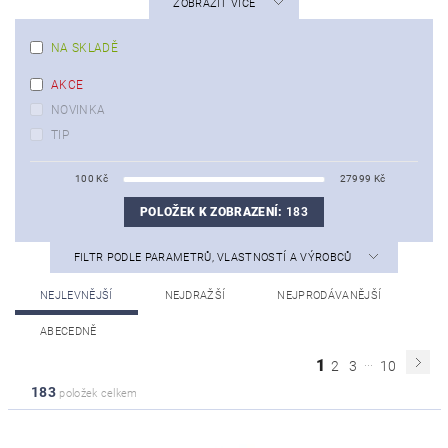
ZOBRAZIT VÍCE
NA SKLADĚ
AKCE
NOVINKA
TIP
100
Kč
27999
Kč
POLOŽEK K ZOBRAZENÍ:
183
FILTR PODLE PARAMETRŮ, VLASTNOSTÍ A VÝROBCŮ
NEJLEVNĚJŠÍ
NEJDRAŽŠÍ
NEJPRODÁVANĚJŠÍ
ABECEDNĚ
...
1
2
3
10
183
položek celkem