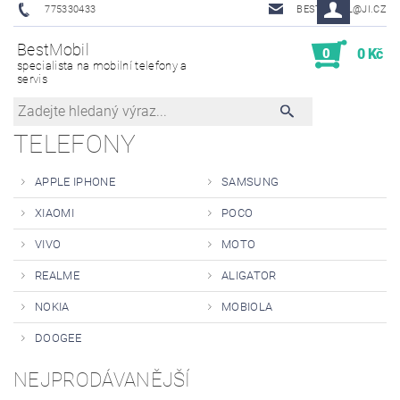
775330433
BESTMOBIL@JI.CZ
BestMobil
0
0 Kč
specialista na mobilní telefony a
servis
TELEFONY
APPLE IPHONE
SAMSUNG
XIAOMI
POCO
VIVO
MOTO
REALME
ALIGATOR
NOKIA
MOBIOLA
DOOGEE
NEJPRODÁVANĚJŠÍ