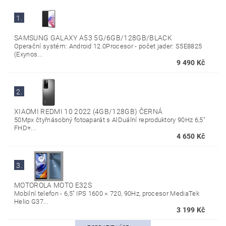
1.
SAMSUNG GALAXY A53 5G/6GB/128GB/BLACK
Operační systém: Android 12.0Procesor - počet jader: S5E8825
(Exynos...
9 490 Kč
2.
XIAOMI REDMI 10 2022 (4GB/128GB) ČERNÁ
50Mpx čtyřnásobný fotoaparát s AlDuální reproduktory 90Hz 6,5"
FHD+...
4 650 Kč
3.
MOTOROLA MOTO E32S
Mobilní telefon - 6,5" IPS 1600 × 720, 90Hz, procesor MediaTek
Helio G37...
3 199 Kč