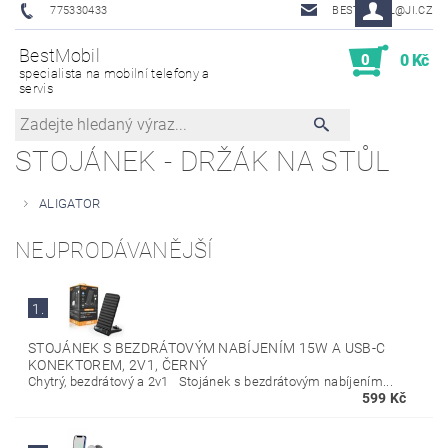
775330433
BESTMOBIL@JI.CZ
BestMobil
0
0 Kč
specialista na mobilní telefony a
servis
STOJÁNEK - DRŽÁK NA STŮL
ALIGATOR
NEJPRODÁVANĚJŠÍ
1.
STOJÁNEK S BEZDRÁTOVÝM NABÍJENÍM 15W A USB-C
KONEKTOREM, 2V1, ČERNÝ
Chytrý, bezdrátový a 2v1 Stojánek s bezdrátovým nabíjením...
599 Kč