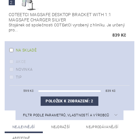
2.
COTEETCI MAGSAFE DESKTOP BRACKET WITH 1:1
MAGSAFE CHARGER SILVER
Stojánek od společnosti COTEetCI vyrobený z hliníku. Je určený
pro...
839 Kč
NA SKLADĚ
AKCE
NOVINKA
TIP
599
Kč
839
Kč
POLOŽEK K ZOBRAZENÍ:
2
FILTR PODLE PARAMETRŮ, VLASTNOSTÍ A VÝROBCŮ
NEJLEVNĚJŠÍ
NEJDRAŽŠÍ
NEJPRODÁVANĚJŠÍ
ABECEDNĚ