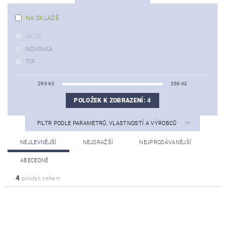
NA SKLADĚ
AKCE
NOVINKA
TIP
299
Kč
559
Kč
POLOŽEK K ZOBRAZENÍ:
4
FILTR PODLE PARAMETRŮ, VLASTNOSTÍ A VÝROBCŮ
NEJLEVNĚJŠÍ
NEJDRAŽŠÍ
NEJPRODÁVANĚJŠÍ
ABECEDNĚ
4
položek celkem