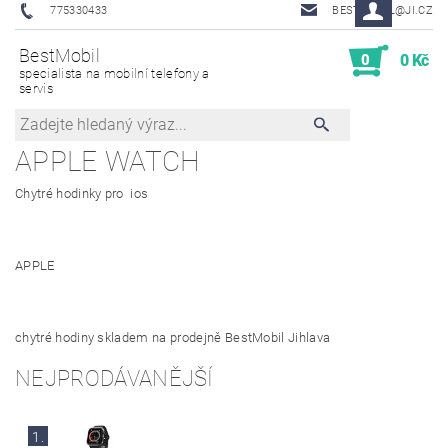
775330433
BESTMOBIL@JI.CZ
BestMobil
0
0 Kč
specialista na mobilní telefony a
servis
APPLE WATCH
Chytré hodinky pro ios
APPLE
chytré hodiny skladem na prodejně BestMobil Jihlava
NEJPRODÁVANĚJŠÍ
1.