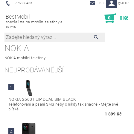
775330433
BESTMOBIL@JI.CZ
BestMobil
0
0 Kč
specialista na mobilní telefony a
servis
NOKIA
NOKIA mobilní telefony
NEJPRODÁVANĚJŠÍ
1.
NOKIA 2660 FLIP DUAL SIM BLACK
Telefonování a psaní SMS nebylo nikdy tak snadné - Mějte své
blízké...
1 899 Kč
2.