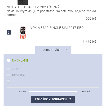
NOKIA 150 DUAL SIM 2020 ČERNÝ
Nokia 150 vyzdvihuje to podstatné. Najděte svou nejlepší melodii
pomocí...
999 Kč
NOKIA 3310 SINGLE SIM 2017 RED
3.
1 449 Kč
ZOBRAZIT VÍCE
NA SKLADĚ
AKCE
NOVINKA
TIP
649
Kč
1899
Kč
POLOŽEK K ZOBRAZENÍ:
7