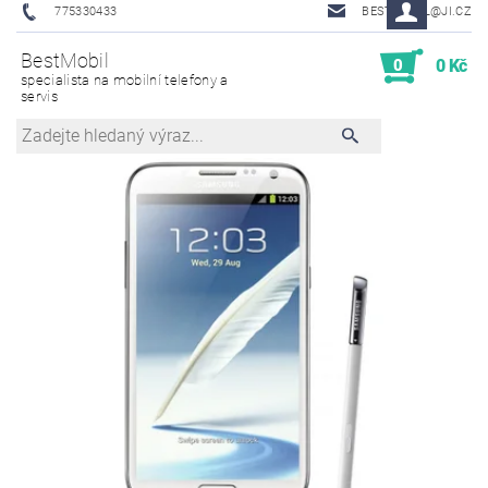
775330433
BESTMOBIL@JI.CZ
BestMobil
0
0 Kč
specialista na mobilní telefony a
servis