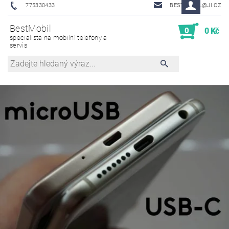
775330433
BESTMOBIL@JI.CZ
BestMobil
0
0 Kč
specialista na mobilní telefony a
servis