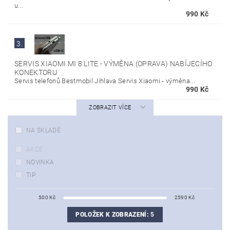
u...
990 Kč
3.
SERVIS XIAOMI MI 8 LITE - VÝMĚNA (OPRAVA) NABÍJECÍHO
KONEKTORU
Servis telefonů Bestmobil Jihlava Servis Xiaomi - výměna...
990 Kč
ZOBRAZIT VÍCE
NA SKLADĚ
AKCE
NOVINKA
TIP
500
Kč
2590
Kč
POLOŽEK K ZOBRAZENÍ:
5