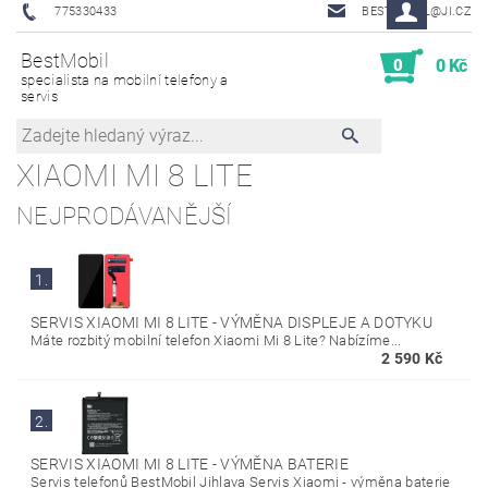
775330433
BESTMOBIL@JI.CZ
BestMobil
0
0 Kč
specialista na mobilní telefony a
servis
XIAOMI MI 8 LITE
NEJPRODÁVANĚJŠÍ
1.
SERVIS XIAOMI MI 8 LITE - VÝMĚNA DISPLEJE A DOTYKU
Máte rozbitý mobilní telefon Xiaomi Mi 8 Lite? Nabízíme...
2 590 Kč
2.
SERVIS XIAOMI MI 8 LITE - VÝMĚNA BATERIE
Servis telefonů BestMobil Jihlava Servis Xiaomi - výměna baterie