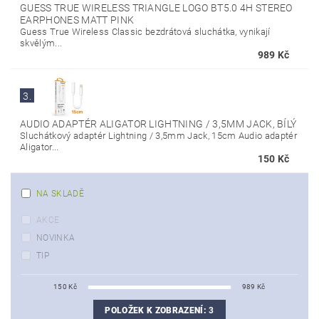
GUESS TRUE WIRELESS TRIANGLE LOGO BT5.0 4H STEREO
EARPHONES MATT PINK
Guess True Wireless Classic bezdrátová sluchátka, vynikají
skvělým...
989 Kč
3.
AUDIO ADAPTÉR ALIGATOR LIGHTNING / 3,5MM JACK, BÍLÝ
Sluchátkový adaptér Lightning / 3,5mm Jack, 15cm Audio adaptér
Aligator...
150 Kč
NA SKLADĚ
AKCE
NOVINKA
TIP
150
Kč
989
Kč
POLOŽEK K ZOBRAZENÍ:
3