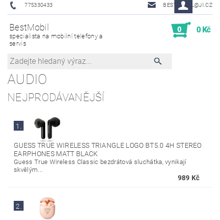
775330433
BESTMOBIL@JI.CZ
BestMobil
0
0 Kč
specialista na mobilní telefony a
servis
AUDIO
NEJPRODÁVANĚJŠÍ
1.
GUESS TRUE WIRELESS TRIANGLE LOGO BT5.0 4H STEREO
EARPHONES MATT BLACK
Guess True Wireless Classic bezdrátová sluchátka, vynikají
skvělým...
989 Kč
2.