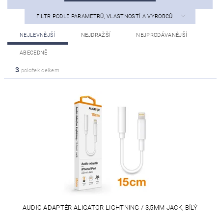
FILTR PODLE PARAMETRŮ, VLASTNOSTÍ A VÝROBCŮ
NEJLEVNĚJŠÍ
NEJDRAŽŠÍ
NEJPRODÁVANĚJŠÍ
ABECEDNĚ
3
položek celkem
AUDIO ADAPTÉR ALIGATOR LIGHTNING / 3,5MM JACK, BÍLÝ