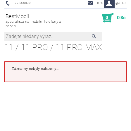
775330433
BESTMOBIL@JI.CZ
BestMobil
0
0 Kč
specialista na mobilní telefony a
servis
11 / 11 PRO / 11 PRO MAX
Záznamy nebyly nalezeny...