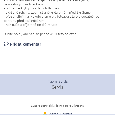
- umožní bezdrátové nabíjení s MagSafe i s klasickými Qi
bezdrátovými nabíječkami
- ochranné krytky ovládacích tlačítek
- zvýšené rohy na zadní straně krytu chrání před škrábanci
- přesahující hrany okolo displeje a fotoaparátu pro dodatečnou
ochranu před poškrábáním
- neklouže a příjemně se drží v ruce
Buďte první, kdo napíše příspěvek k této položce.
Přidat komentář
Xiaomi servis
Servis
2026 © BestMobil, všechna práva vyhrazena
Vytvořil Shoptet