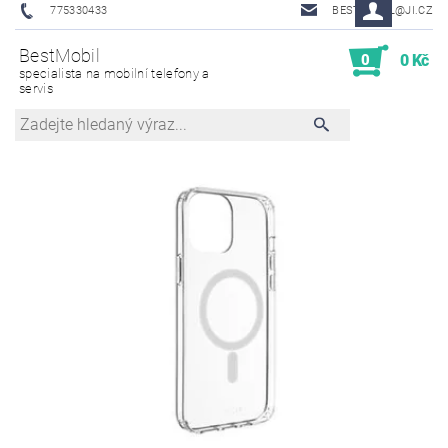
775330433
BESTMOBIL@JI.CZ
BestMobil
0
0 Kč
specialista na mobilní telefony a
servis