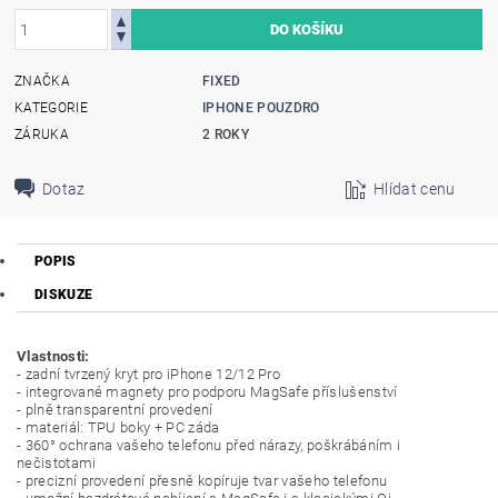
ZNAČKA
FIXED
KATEGORIE
IPHONE POUZDRO
ZÁRUKA
2 ROKY
Dotaz
Hlídat cenu
POPIS
DISKUZE
Vlastnosti:
- zadní tvrzený kryt pro iPhone 12/12 Pro
- integrované magnety pro podporu MagSafe příslušenství
- plně transparentní provedení
- materiál: TPU boky + PC záda
- 360° ochrana vašeho telefonu před nárazy, poškrábáním i
nečistotami
- precizní provedení přesně kopíruje tvar vašeho telefonu