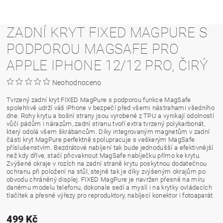
ZADNÍ KRYT FIXED MAGPURE S
PODPOROU MAGSAFE PRO
APPLE IPHONE 12/12 PRO, ČIRÝ
Neohodnoceno
Tvrzený zadní kryt FIXED MagPure s podporou funkce MagSafe
spolehlivě udrží váš iPhone v bezpečí před všemi nástrahami všedního
dne. Rohy krytu a bošní strany jsou vyrobené z TPU a vynikají odolností
vůči pádům i nárazům, zadní stranu tvoří extra tvrzený polykarbonát,
který odolá všem škrábancům. Díky integrovaným magnetům v zadní
části kryt MagPure perfektně spolupracuje s veškerým MagSafe
příslušenstvím. Bezdrátové nabíjení tak bude jednodušší a efektivnější
než kdy dříve, stačí přicvaknout MagSafe nabíječku přímo ke krytu.
Zvýšené okraje v rozích na zadní straně krytu poskytnou dodatečnou
ochranu při položení na stůl, stejně tak je díky zvýšeným okrajům po
obvodu chráněný displej. FIXED MagPure je navržen přesně na míru
danému modelu telefonu, dokonale sedí a myslí i na krytky ovládacích
tlačítek a přesné výřezy pro reproduktory, nabíjecí konektor i fotoaparát.
499 Kč