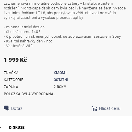
zaznamenává mimořádně podrobné záběry v křišťálově čistém
rozlišení. Nightscape dash cam byla pečlivě navržena se šesti vysoce
kvalitními čočkami F1.8, aby poskytovala větší citlivost na světlo,
vynikající zaostření a vysokou přesnost optiky.
- minimalistický design
- úhel záznamu 140 °
- 6 prvotřídních skleněných čoček se zobrazovacím senzorem Sony
- Kvalitní nahrávky den / noc
- Vestavěná WiFi
1 999 Kč
ZNAČKA
XIAOMI
KATEGORIE
OSTATNÍ
ZÁRUKA
2 ROKY
POLOŽKA BYLA VYPRODÁNA...
Dotaz
Hlídat cenu
DISKUZE