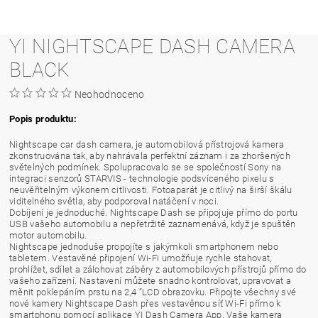
YI NIGHTSCAPE DASH CAMERA
BLACK
Neohodnoceno
Popis produktu:
Nightscape car dash camera, je automobilová přístrojová kamera
zkonstruována tak, aby nahrávala perfektní záznam i za zhoršených
světelných podmínek. Spolupracovalo se se společností Sony na
integraci senzorů STARVIS - technologie podsvíceného pixelu s
neuvěřitelným výkonem citlivosti. Fotoaparát je citlivý na širší škálu
viditelného světla, aby podporoval natáčení v noci.
Dobíjení je jednoduché. Nightscape Dash se připojuje přímo do portu
USB vašeho automobilu a nepřetržitě zaznamenává, když je spuštěn
motor automobilu.
Nightscape jednoduše propojíte s jakýmkoli smartphonem nebo
tabletem. Vestavěné připojení Wi-Fi umožňuje rychle stahovat,
prohlížet, sdílet a zálohovat záběry z automobilových přístrojů přímo do
vašeho zařízení. Nastavení můžete snadno kontrolovat, upravovat a
měnit poklepáním prstu na 2,4 ”LCD obrazovku. Připojte všechny své
nové kamery Nightscape Dash přes vestavěnou síť Wi-Fi přímo k
smartphonu pomocí aplikace YI Dash Camera App. Vaše kamera