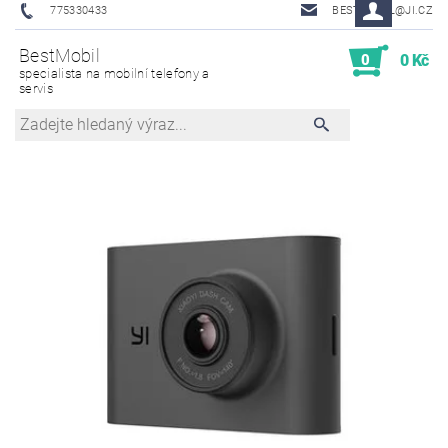
775330433
BESTMOBIL@JI.CZ
BestMobil
0
0 Kč
specialista na mobilní telefony a
servis