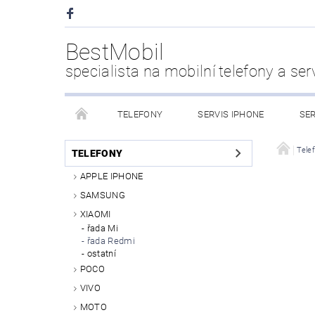
BestMobil
specialista na mobilní telefony a ser
TELEFONY
SERVIS IPHONE
SER
CHYTRÉ HODINKY
POWER BANK
PŘÍS
Tele
TELEFONY
APPLE IPHONE
KDO JSME
SAMSUNG
XIAOMI
řada Mi
řada Redmi
ostatní
POCO
VIVO
MOTO