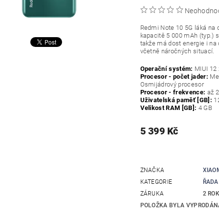
Neohodno
Redmi Note 10 5G láká na o
kapacitě 5 000 mAh (typ.) 
takže má dost energie i na 
včetně náročných situací.
Operační systém:
MIUI 12 
Procesor - počet jader:
Me
Osmijádrový procesor
Procesor - frekvence:
až 
Uživatelská paměť [GB]:
1
Velikost RAM [GB]:
4 GB
5 399 Kč
ZNAČKA
XIAO
KATEGORIE
ŘADA
ZÁRUKA
2 RO
POLOŽKA BYLA VYPRODÁNA