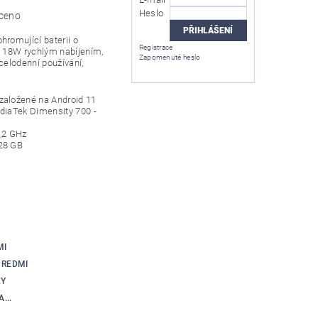
Heslo
ceno
hromující baterii o
Registrace
s 18W rychlým nabíjením,
Zapomenuté heslo
celodenní používání,
založené na Android 11
diaTek Dimensity 700 -
2,2 GHz
28 GB
MI
 REDMI
KY
...