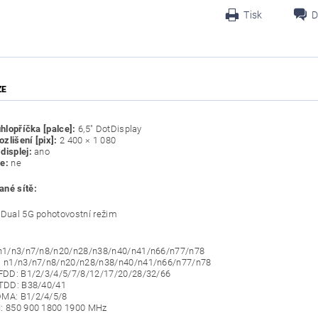
Tisk
D
ZE
úhlopříčka [palce]:
6,5" DotDisplay
rozlišení [pix]:
2 400 × 1 080
displej:
ano
ce:
ne
né sítě:
 Dual 5G pohotovostní režim
: n1/n3/n7/n8/n20/n28/n38/n40/n41/n66/n77/n78
A: n1/n3/n7/n8/n20/n28/n38/n40/n41/n66/n77/n78
 FDD: B1/2/3/4/5/7/8/12/17/20/28/32/66
 TDD: B38/40/41
DMA: B1/2/4/5/8
M: 850 900 1800 1900 MHz