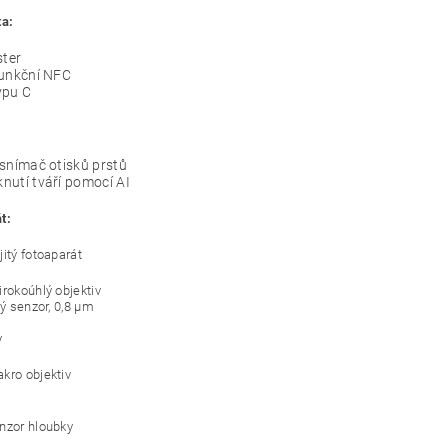
ta:
ster
funkční NFC
ypu C
snímač otisků prstů
nutí tváří pomocí AI
t:
jitý fotoaparát
irokoúhlý objektiv
ký senzor, 0,8 µm
y
kro objektiv
nzor hloubky