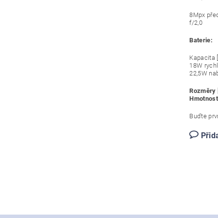
8Mpx před
f/2,0
Baterie:
Kapacita 
18W rychl
22,5W nab
Rozměry
Hmotnost
Buďte prvn
Přid