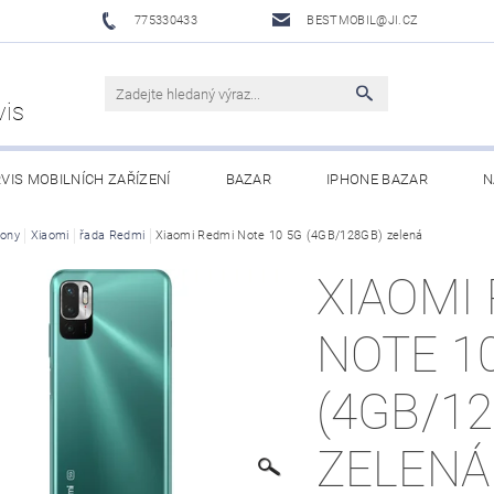
775330433
BESTMOBIL@JI.CZ
vis
VIS MOBILNÍCH ZAŘÍZENÍ
BAZAR
IPHONE BAZAR
N
LUŠENSTVÍ
fony
Xiaomi
řada Redmi
XIAOMI MI ECOSYSTEM
Xiaomi Redmi Note 10 5G (4GB/128GB) zelená
OBCHODNÍ PODMÍNKY
XIAOMI
NOTE 1
(4GB/1
ZELENÁ