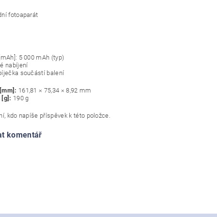
ní fotoaparát
[mAh]: 5 000 mAh (typ)
é nabíjení
íječka součástí balení
 [mm]:
161,81 × 75,34 × 8,92 mm
 [g]:
190 g
í, kdo napíše příspěvek k této položce.
at komentář