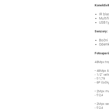
Konektivi
IR bla
Multi
USB t
Senzory:
Boční 
Odemk
Fotoapará
48Mpx tro
• 48Mpx š
- 1/2” vel
- f/1,79
- 6P čočk
• 2Mpx ma
- f/2,4
• 2Mpx se
- f/2,4