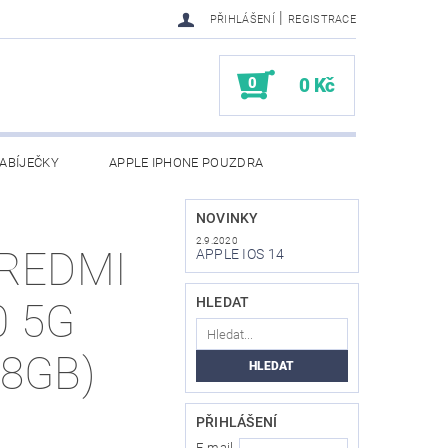
|
PŘIHLÁŠENÍ
REGISTRACE
0
0 Kč
ABÍJEČKY
APPLE IPHONE POUZDRA
NAPIŠTE NÁM
KONTAKTY
NOVINKY
2.9.2020
 REDMI
APPLE IOS 14
HLEDAT
0 5G
28GB)
PŘIHLÁŠENÍ
E-mail