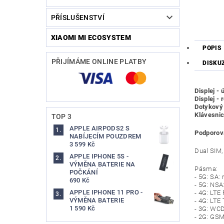
PŘÍSLUŠENSTVÍ
XIAOMI MI ECOSYSTEM
POPIS
PŘIJÍMÁME ONLINE PLATBY
DISKU
Displej - 
Displej - 
Dotykový 
Klávesni
TOP 3
APPLE AIRPODS2 S
Podporova
NABÍJECÍM POUZDREM
3 599 Kč
Dual SIM,
APPLE IPHONE 5S -
VÝMĚNA BATERIE NA
Pásma:
POČKÁNÍ
- 5G: SA
690 Kč
- 5G: NS
APPLE IPHONE 11 PRO -
- 4G: LTE
VÝMĚNA BATERIE
- 4G: LTE
1 590 Kč
- 3G: WC
- 2G: GS