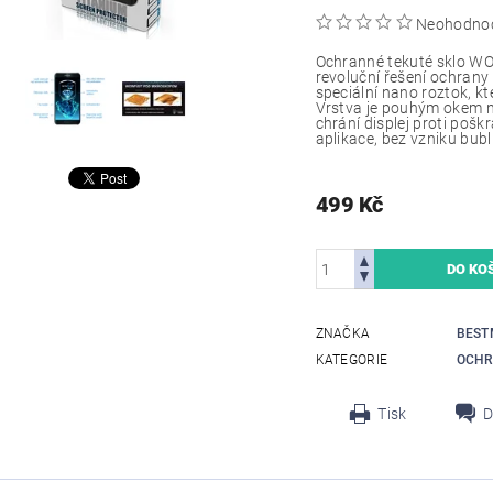
Neohodno
Ochranné tekuté sklo W
revoluční řešení ochrany 
speciální nano roztok, kt
Vrstva je pouhým okem ne
chrání displej proti poš
aplikace, bez vzniku bubl
499 Kč
ZNAČKA
BEST
KATEGORIE
OCHR
Tisk
D