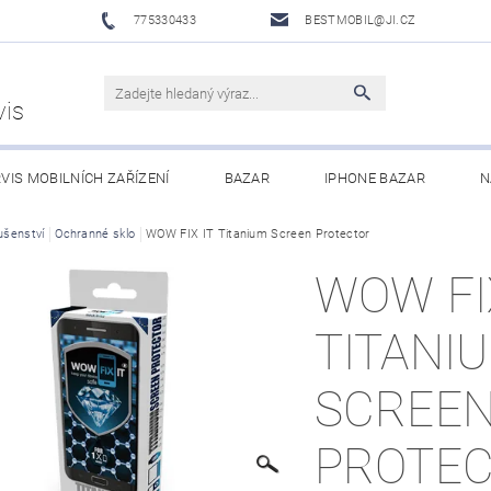
775330433
BESTMOBIL@JI.CZ
vis
VIS MOBILNÍCH ZAŘÍZENÍ
BAZAR
IPHONE BAZAR
N
LUŠENSTVÍ
ušenství
Ochranné sklo
XIAOMI MI ECOSYSTEM
WOW FIX IT Titanium Screen Protector
OBCHODNÍ PODMÍNKY
WOW FI
TITANI
SCREE
PROTE