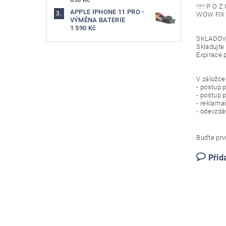
!!!!! P O Z 
APPLE IPHONE 11 PRO -
WOW FIX I
VÝMĚNA BATERIE
1 590 Kč
SKLADOV
Skladujte 
Expirace 
V záložce 
- postup p
- postup 
- reklama
- odevzdá
Buďte prvn
Přid