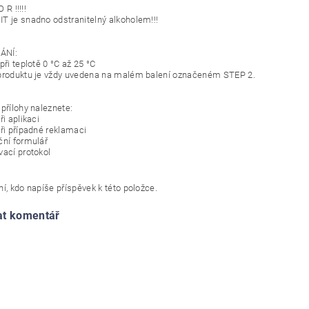
O R !!!!!
T je snadno odstranitelný alkoholem!!!
ÁNÍ:
při teplotě 0 °C až 25 °C
produktu je vždy uvedena na malém balení označeném STEP 2.
přílohy naleznete:
ři aplikaci
při případné reklamaci
ční formulář
vací protokol
í, kdo napíše příspěvek k této položce.
at komentář