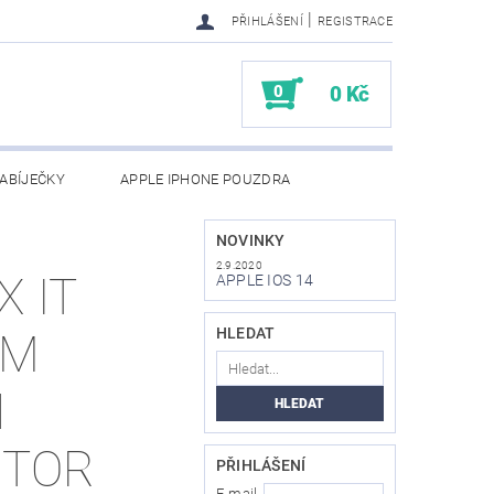
|
PŘIHLÁŠENÍ
REGISTRACE
0
0 Kč
ABÍJEČKY
APPLE IPHONE POUZDRA
NAPIŠTE NÁM
KONTAKTY
NOVINKY
2.9.2020
X IT
APPLE IOS 14
HLEDAT
UM
N
CTOR
PŘIHLÁŠENÍ
E-mail