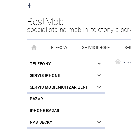
BestMobil
specialista na mobilní telefony a ser
TELEFONY
SERVIS IPHONE
SER
CHYTRÉ HODINKY
POWER BANK
PŘÍS
Přísl
TELEFONY
SERVIS IPHONE
KDO JSME
SERVIS MOBILNÍCH ZAŘÍZENÍ
BAZAR
IPHONE BAZAR
NABÍJEČKY