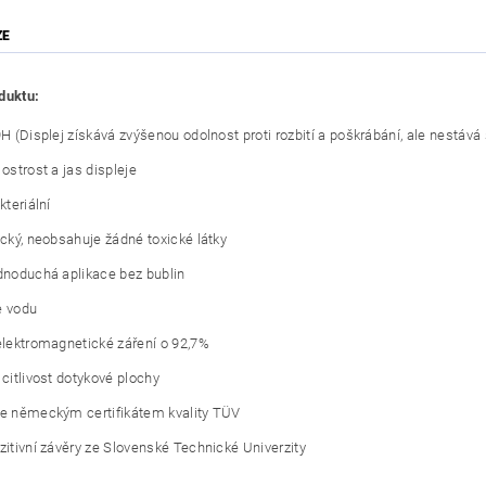
ZE
duktu:
 9H (Displej získává zvýšenou odolnost proti rozbití a poškrábání, ale nestáv
 ostrost a jas displeje
kteriální
ický, neobsahuje žádné toxické látky
ednoduchá aplikace bez bublin
e vodu
 elektromagnetické záření o 92,7%
 citlivost dotykové plochy
je německým certifikátem kvality TÜV
ozitivní závěry ze Slovenské Technické Univerzity