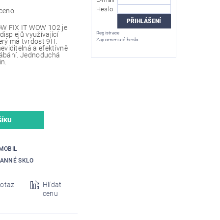
Heslo
ceno
OW FIX IT WOW 102 je
Registrace
displejů využívající
Zapomenuté heslo
erý má tvrdost 9H.
viditelná a efektivně
krábání. Jednoduchá
in.
MOBIL
ANNÉ SKLO
otaz
Hlídat
cenu