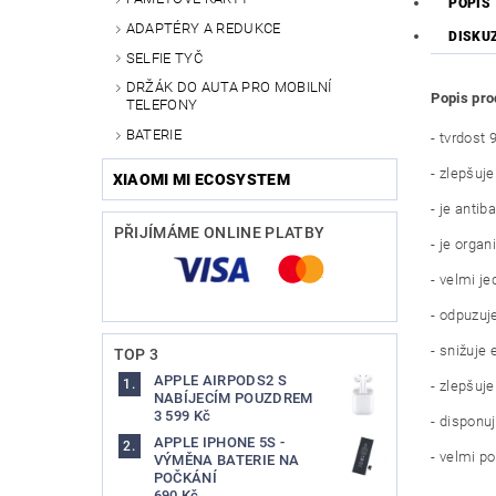
POPIS
ADAPTÉRY A REDUKCE
DISKU
SELFIE TYČ
DRŽÁK DO AUTA PRO MOBILNÍ
Popis pro
TELEFONY
BATERIE
- tvrdost
- zlepšuje
XIAOMI MI ECOSYSTEM
- je antiba
PŘIJÍMÁME ONLINE PLATBY
- je organ
- velmi j
- odpuzuj
- snižuje
TOP 3
APPLE AIRPODS2 S
- zlepšuje
NABÍJECÍM POUZDREM
3 599 Kč
- disponu
APPLE IPHONE 5S -
- velmi p
VÝMĚNA BATERIE NA
POČKÁNÍ
690 Kč