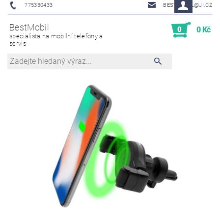
775330433
BESTMOBIL@JI.CZ
BestMobil
0
0 Kč
specialista na mobilní telefony a
servis