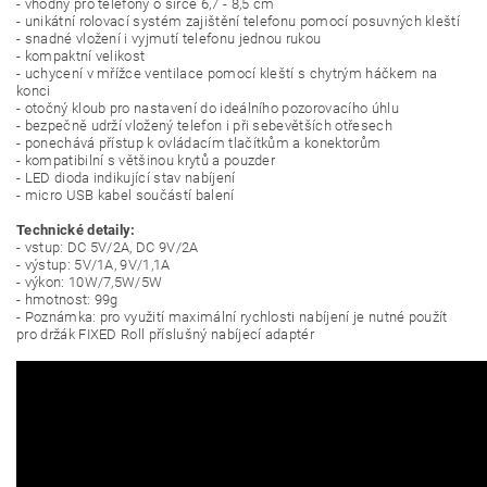
- vhodný pro telefony o šířce 6,7 - 8,5 cm
- unikátní rolovací systém zajištění telefonu pomocí posuvných kleští
- snadné vložení i vyjmutí telefonu jednou rukou
- kompaktní velikost
- uchycení v mřížce ventilace pomocí kleští s chytrým háčkem na
konci
- otočný kloub pro nastavení do ideálního pozorovacího úhlu
- bezpečně udrží vložený telefon i při sebevětších otřesech
- ponechává přístup k ovládacím tlačítkům a konektorům
- kompatibilní s většinou krytů a pouzder
- LED dioda indikující stav nabíjení
- micro USB kabel součástí balení
Technické detaily:
- vstup: DC 5V/2A, DC 9V/2A
- výstup: 5V/1A, 9V/1,1A
- výkon: 10W/7,5W/5W
- hmotnost: 99g
- Poznámka: pro využití maximální rychlosti nabíjení je nutné použít
pro držák FIXED Roll příslušný nabíjecí adaptér