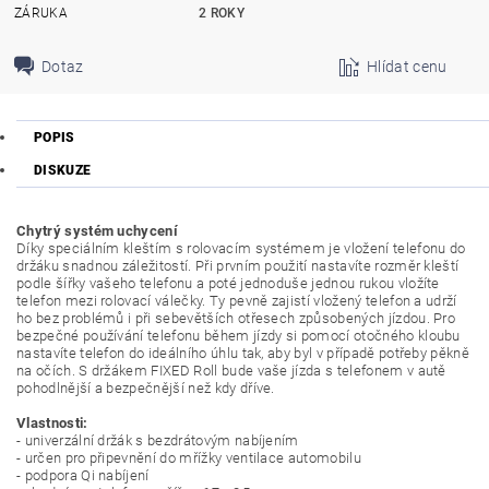
ZÁRUKA
2 ROKY
Dotaz
Hlídat cenu
POPIS
DISKUZE
Chytrý systém uchycení
Díky speciálním kleštím s rolovacím systémem je vložení telefonu do
držáku snadnou záležitostí. Při prvním použití nastavíte rozměr kleští
podle šířky vašeho telefonu a poté jednoduše jednou rukou vložíte
telefon mezi rolovací válečky. Ty pevně zajistí vložený telefon a udrží
ho bez problémů i při sebevětších otřesech způsobených jízdou. Pro
bezpečné používání telefonu během jízdy si pomocí otočného kloubu
nastavíte telefon do ideálního úhlu tak, aby byl v případě potřeby pěkně
na očích. S držákem FIXED Roll bude vaše jízda s telefonem v autě
pohodlnější a bezpečnější než kdy dříve.
Vlastnosti:
- univerzální držák s bezdrátovým nabíjením
- určen pro připevnění do mřížky ventilace automobilu
- podpora Qi nabíjení