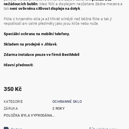
nežádoucích bublin
. Mezi fólií a displejem nezůstane žádna mezera a
tak
není ovlivněna citlivost displeje na dotyk
.
Fólie z tvrzeného skla je až třikrát silnější než běžná fólie a tak jí
nepoškodí ani ostré předměty jako jsou klíče nebo nože.
Speciální ochrana na mobilní telefony.
Skladem na prodejně v Jihlavě.
Zdarma instalace pouze ve firmě BestMobil
Hlavní přednosti:
350 Kč
KATEGORIE
OCHRANNÉ SKLO
ZÁRUKA
2 ROKY
POLOŽKA BYLA VYPRODÁNA...