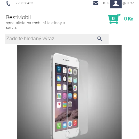
775330433
BESTMOBIL@JI.CZ
BestMobil
0
0 Kč
specialista na mobilní telefony a
servis