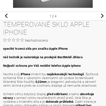
1
z 4
TEMPEROVANÉ SKLO APPLE
IPHONE
Neohodnoceno
specilní tvzená skla pro značku Apple iPhone
náš technik je nainstaluje na prodejně BestMobil Jihlava
Nejlpeší ochrana pro Váš mobilní telefon Apple Iphone
Nechte svůj
iPhone
chránit tou
nejdokonalejší technologií
. Špičková
ochranná fólie s výbornými vlastnostmi od výrobce ScreenGuard.
Skleněná fólie tloušťky
0,22mm
je elegantní, jednoduchá a zároveň
velmi účinná a proto se o ochranu displeje už nemusíte strachovat.
Ochrání citlivý dotykový displej
před oděrkami
, snadno
absorbuje
nárazy
a zamezí vzniku nevzhledných otisků prstů. Celá fólie je
vyrobena z tvrzeného skla a je
dokonale průhledná
. Zadní strana je
pokryta vrstou přilnavého silikonu a zajistí dokonalé
přilnutí bez