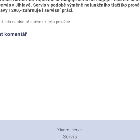
servis v Jihlavě. Servis v podobě výměně nefunkčního tlačítko prová
avy 1290,- zahrnuje i servisní práci.
í, kdo napíše příspěvek k této položce.
at komentář
Xiaomi servis
Servis