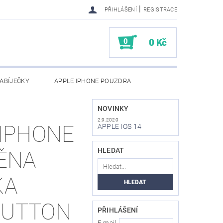
|
PŘIHLÁŠENÍ
REGISTRACE
0
0 Kč
ABÍJEČKY
APPLE IPHONE POUZDRA
NAPIŠTE NÁM
KONTAKTY
NOVINKY
2.9.2020
 IPHONE
APPLE IOS 14
HLEDAT
MĚNA
KA
BUTTON
PŘIHLÁŠENÍ
E-mail