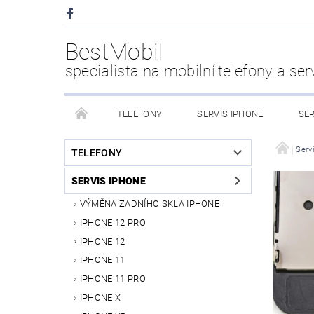
BestMobil
specialista na mobilní telefony a ser
TELEFONY
SERVIS IPHONE
SER
CHYTRÉ HODINKY
POWER BANK
PŘÍS
Serv
TELEFONY
SERVIS IPHONE
KDO JSME
VÝMĚNA ZADNÍHO SKLA IPHONE
IPHONE 12 PRO
IPHONE 12
IPHONE 11
IPHONE 11 PRO
IPHONE X