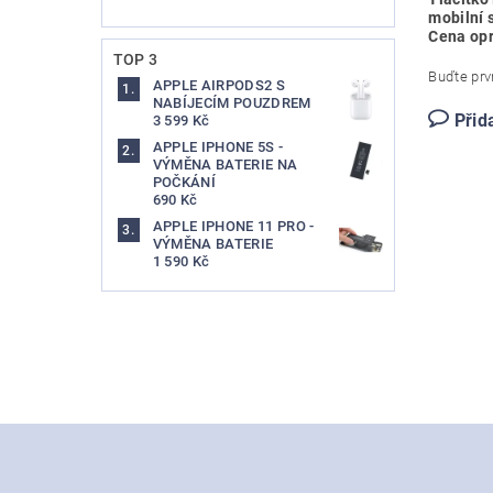
mobilní 
Cena opr
TOP 3
Buďte prvn
APPLE AIRPODS2 S
NABÍJECÍM POUZDREM
Přid
3 599 Kč
APPLE IPHONE 5S -
VÝMĚNA BATERIE NA
POČKÁNÍ
690 Kč
APPLE IPHONE 11 PRO -
VÝMĚNA BATERIE
1 590 Kč