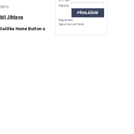
Heslo
ceno
bil Jihlava
Registrace
Zapomenuté heslo
tlačítka Home Button u