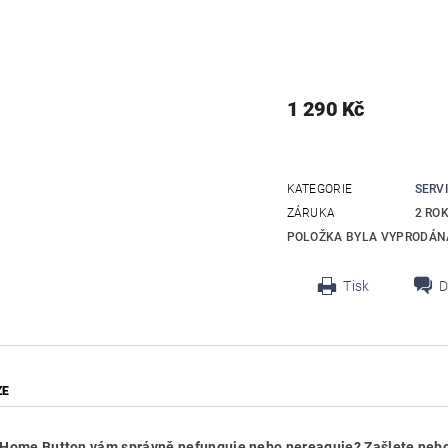
1 290 Kč
KATEGORIE
SERV
ZÁRUKA
2 RO
POLOŽKA BYLA VYPRODÁNA
Tisk
D
ZE
 Home Button vám správně nefunguje nebo nereaguje? Zašlete nebo