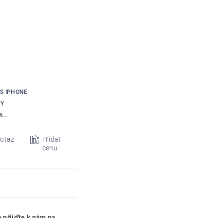
IS IPHONE
KY
...
otaz
Hlídat
cenu
 přijďte k nám na