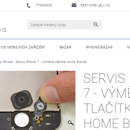
775330433
BESTMOBIL@JI.CZ
vis
VIS MOBILNÍCH ZAŘÍZENÍ
BAZAR
IPHONE BAZAR
N
LUŠENSTVÍ
is iPhone
Servis iPhone 7 - Výměna tlačítka Home Button
XIAOMI MI ECOSYSTEM
OBCHODNÍ PODMÍNKY
SERVIS
7 - VÝ
TLAČÍT
HOME 