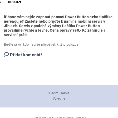
DISKUZE
iPhone vám nejde zapnout pomocí Power Button nebo tlačítko
nereaguje? Zašlete nebo přijďte k nám na mobilní servis v
Jihlavě. Servis v podobě výměny tlačítka Power Button
provádíme rychle a levně. Cena opravy 990,- Kč zahrnuje i
servisní práci.
Buďte první, kdo napíše příspěvek k této položce.
Přidat komentář
Xiaomi servis
Servis
2026 © BestMobil, všechna práva vyhrazena