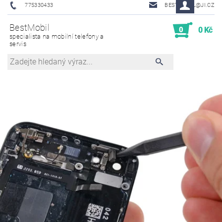
775330433
BESTMOBIL@JI.CZ
BestMobil
0
0 Kč
specialista na mobilní telefony a
servis