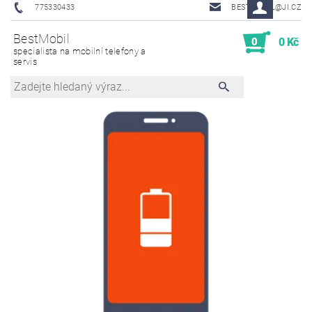
775330433
BESTMOBIL@JI.CZ
BestMobil
0
0 Kč
specialista na mobilní telefony a
servis