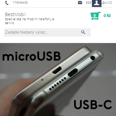
775330433
BESTMOBIL@JI.CZ
BestMobil
0
0 Kč
specialista na mobilní telefony a
servis