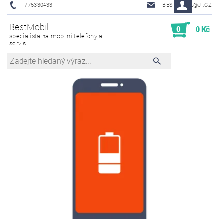
775330433
BESTMOBIL@JI.CZ
BestMobil
0
0 Kč
specialista na mobilní telefony a
servis