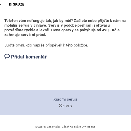
DISKUZE
Telefon vám nefunguje tak, jak by měl? Zašlete nebo přijďte k nám na
mobilní servis v Jihlavě. Servis v podobě přehrání softwaru
provádíme rychle a levně. Cena opravy se pohybuje od 490,- Kč a
zahrnuje servisní práci.
Buďte první, kdo napíše příspěvek k této položce.
Přidat komentář
Xiaomi servis
Servis
2026 © BestMobil, všechna práva vyhrazena