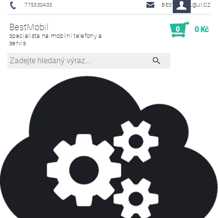
775330433
BESTMOBIL@JI.CZ
BestMobil
0
0 Kč
specialista na mobilní telefony a
servis