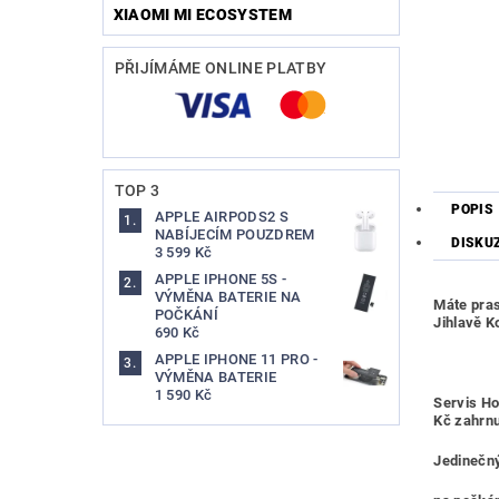
XIAOMI MI ECOSYSTEM
PŘIJÍMÁME ONLINE PLATBY
TOP 3
POPIS
APPLE AIRPODS2 S
NABÍJECÍM POUZDREM
DISKU
3 599 Kč
APPLE IPHONE 5S -
VÝMĚNA BATERIE NA
Máte pras
POČKÁNÍ
Jihlavě 
690 Kč
APPLE IPHONE 11 PRO -
VÝMĚNA BATERIE
1 590 Kč
Servis Ho
Kč zahrnuj
Jedinečný