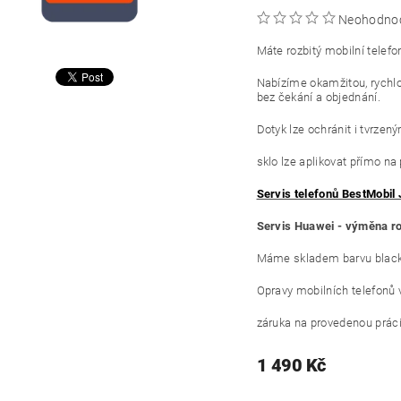
Neohodno
Máte rozbitý mobilní telefo
Nabízíme okamžitou, rychl
bez čekání a objednání.
Dotyk lze ochránit i tvrzen
sklo lze aplikovat přímo na
Servis telefonů BestMobil 
Servis Huawei - výměna ro
Máme skladem barvu black 
Opravy mobilních telefonů 
záruka na provedenou práci 
1 490 Kč