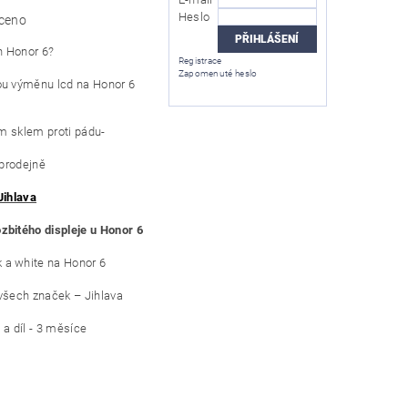
Heslo
ceno
n Honor 6?
Registrace
Zapomenuté heslo
ou výměnu lcd na Honor 6
ým sklem proti pádu-
 prodejně
Jihlava
zbitého displeje u Honor 6
a white na Honor 6
všech značek – Jihlava
a díl - 3 měsíce