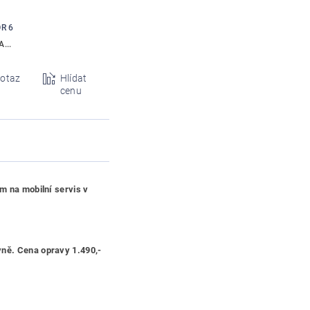
R 6
...
otaz
Hlídat
cenu
m na mobilní servis v
vně. Cena opravy 1.490,-