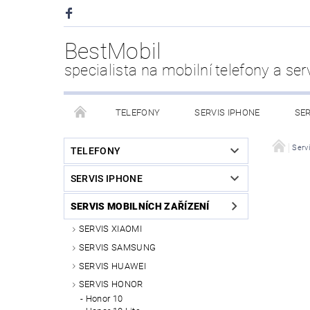
BestMobil
specialista na mobilní telefony a ser
TELEFONY
SERVIS IPHONE
SER
CHYTRÉ HODINKY
POWER BANK
PŘÍS
Servi
TELEFONY
SERVIS IPHONE
KDO JSME
SERVIS MOBILNÍCH ZAŘÍZENÍ
SERVIS XIAOMI
SERVIS SAMSUNG
SERVIS HUAWEI
SERVIS HONOR
Honor 10