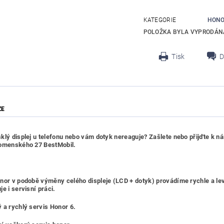
KATEGORIE
HONO
POLOŽKA BYLA VYPRODÁNA
Tisk
D
ZE
klý displej u telefonu nebo vám dotyk nereaguje? Zašlete nebo přijďte k ná
Komenského 27 BestMobil.
nor v podobě výměny celého displeje (LCD + dotyk) provádíme rychle a le
e i servisní práci.
 a rychlý servis Honor 6.