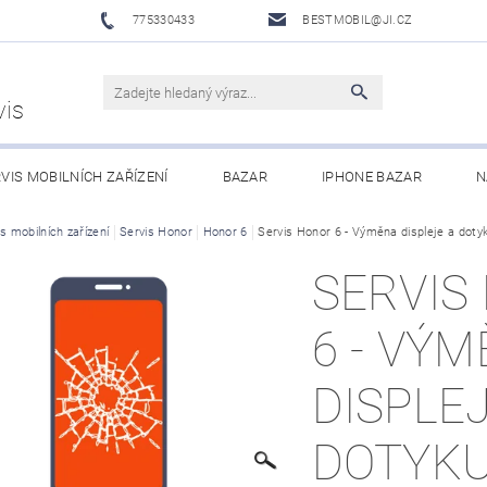
775330433
BESTMOBIL@JI.CZ
vis
VIS MOBILNÍCH ZAŘÍZENÍ
BAZAR
IPHONE BAZAR
N
LUŠENSTVÍ
s mobilních zařízení
Servis Honor
XIAOMI MI ECOSYSTEM
Honor 6
Servis Honor 6 - Výměna displeje a doty
OBCHODNÍ PODMÍNKY
SERVIS
6 - VÝ
DISPLEJ
DOTYK