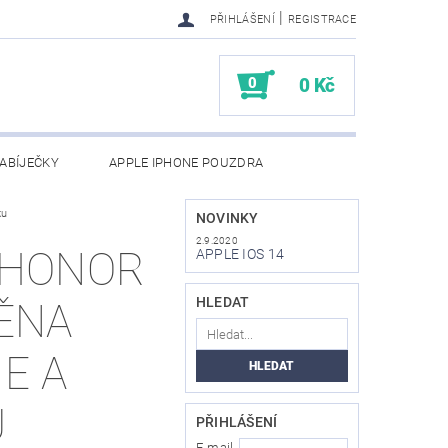
|
PŘIHLÁŠENÍ
REGISTRACE
0
0 Kč
ABÍJEČKY
APPLE IPHONE POUZDRA
ku
NAPIŠTE NÁM
KONTAKTY
NOVINKY
2.9.2020
 HONOR
APPLE IOS 14
HLEDAT
MĚNA
E A
U
PŘIHLÁŠENÍ
E-mail