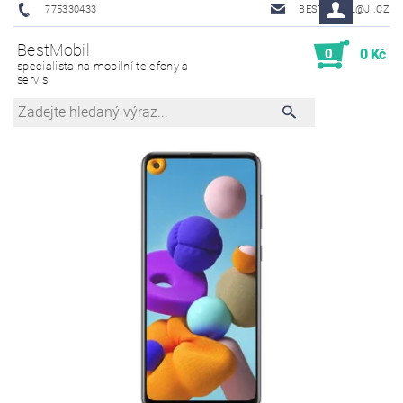
775330433
BESTMOBIL@JI.CZ
BestMobil
0
0 Kč
specialista na mobilní telefony a
servis