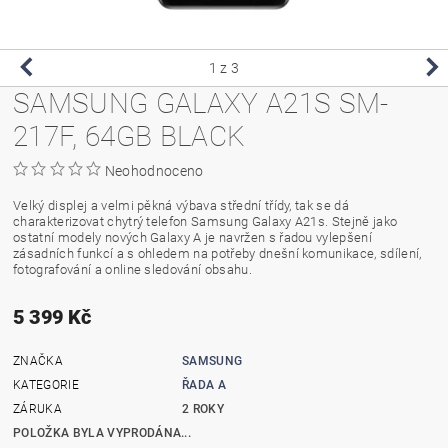
1
z 3
SAMSUNG GALAXY A21S SM-
217F, 64GB BLACK
Neohodnoceno
Velký displej a velmi pěkná výbava střední třídy, tak se dá
charakterizovat chytrý telefon Samsung Galaxy A21s. Stejně jako
ostatní modely nových Galaxy A je navržen s řadou vylepšení
zásadních funkcí a s ohledem na potřeby dnešní komunikace, sdílení,
fotografování a online sledování obsahu.
5 399 Kč
ZNAČKA
SAMSUNG
KATEGORIE
ŘADA A
ZÁRUKA
2 ROKY
POLOŽKA BYLA VYPRODÁNA...