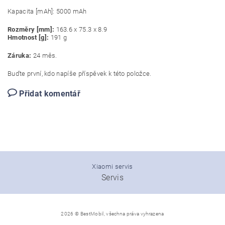
Kapacita [mAh]: 5000 mAh
Rozměry [mm]:
163.6 x 75.3 x 8.9
Hmotnost [g]:
191 g
Záruka:
24 měs.
Buďte první, kdo napíše příspěvek k této položce.
Přidat komentář
Xiaomi servis
Servis
2026 © BestMobil, všechna práva vyhrazena