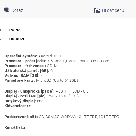
Dotaz
Hlídat cenu
POPIS
DISKUZE
Operační systém:
Android 10.0
Procesor - počet jader:
S5E3830 (Exynos 850) - Octa-Core
Procesor - frekvence :
2GHz
Uživatelská paměť [GB]:
64
Velikost RAM [GB]:
4
Paměťové karty:
MicroSD (Up to 512GB)
Displej - úhlopříčka [palce]:
PLS TFT LCD - 6,5
Displej - rozlišení [pix]:
720 x 1600 (HD+)
Dotykový displej:
ano
Klávesnice:
ne
Podporované sítě:
2G GSM,3G WCDMA,4G LTE FDD,4G LTE TDD
Konektivita: