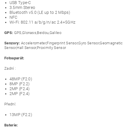
USB Type-C
3.5mm Stereo
Bluetooth v5.0 (LE up to 2 Mbps)
NFC
Wi-Fi: 802.11 a/b/g/n/ac 2.4+5GHz
GPS:
GPS,Glonass,Beidou,Galileo
Senzory:
Accelerometer,Fingerprint Sensor,Gyro Sensor,Geomagnetic
Sensor,Hall Sensor,Proximity Sensor
Fotoaparát:
Zadní :
48MP (F2.0)
8MP (F2.2)
2MP (F2.4)
2MP (F2.4)
Přední:
13MP (F2.2)
Baterie: