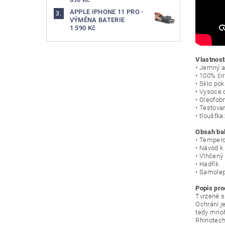
APPLE IPHONE 11 PRO -
VÝMĚNA BATERIE
1 590 Kč
Vlastnost
• Jemný a
• 100% či
• Sklo pok
• Vysoce 
• Oleofobn
• Testova
• tloušťk
Obsah bal
• Tempero
• Návod k 
• Vlhčený
• Hadřík
• Samolep
Popis pro
Tvrzené s
Ochrání j
tedy mnoh
Rhinotech