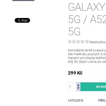
GALAXY
5G / A5
5G
Neohodno
Mimořádně tenké tvrzené oc
síla materiálu pouhých 0.
hranami pro displej telef
A52 5G (lepící vrstva po cel
299 Kč
KATEGORIE
PŘÍS