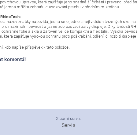
 povrchovou úpravou, která zajišťuje jeho snadnější čištění i prevenci před 
ná jemná mřížka zabraňuje usazování prachu v předním mikrofonu.
 RhinoTech:
go a název značky napovídá, jedná se o jedno z nejtvrdších tvrzených skel n
 pro maximální pevnost a jasné zobrazovací barvy displeje. Díky tvrdosti 9H j
 ochranné fólie a skla a zároveň velice kompaktní a flexibilní. Vysoká pevno
í, která zajišťuje vysokou ochranu proti poškrábání, odření, či rozbití displeje
í, kdo napíše příspěvek k této položce.
at komentář
Xiaomi servis
Servis