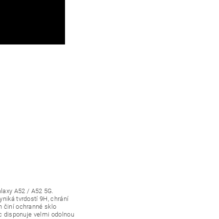
laxy A52 / A52 5G.
niká tvrdostí 9H, chrání
n činí ochranné sklo
íc disponuje velmi odolnou