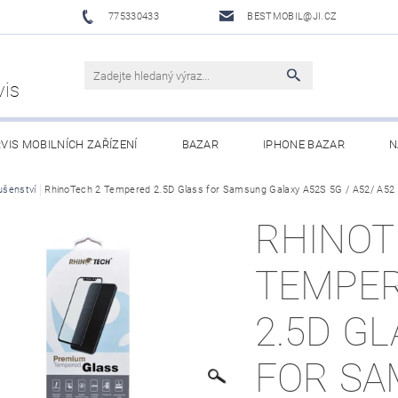
775330433
BESTMOBIL@JI.CZ
vis
VIS MOBILNÍCH ZAŘÍZENÍ
BAZAR
IPHONE BAZAR
N
LUŠENSTVÍ
ušenství
RhinoTech 2 Tempered 2.5D Glass for Samsung Galaxy A52S 5G / A52/ A52
XIAOMI MI ECOSYSTEM
OBCHODNÍ PODMÍNKY
RHINOT
TEMPE
2.5D G
FOR S