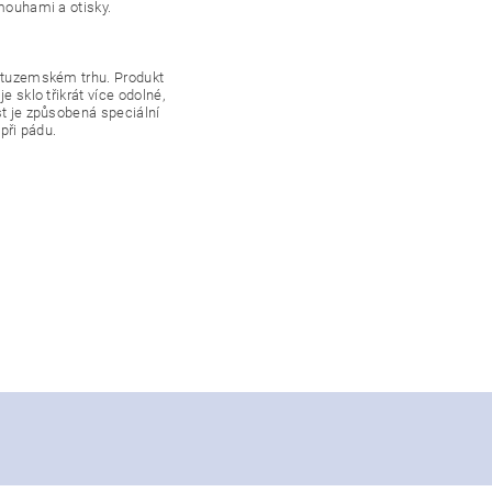
šmouhami a otisky.
a tuzemském trhu. Produkt
e sklo třikrát více odolné,
st je způsobená speciální
 při pádu.