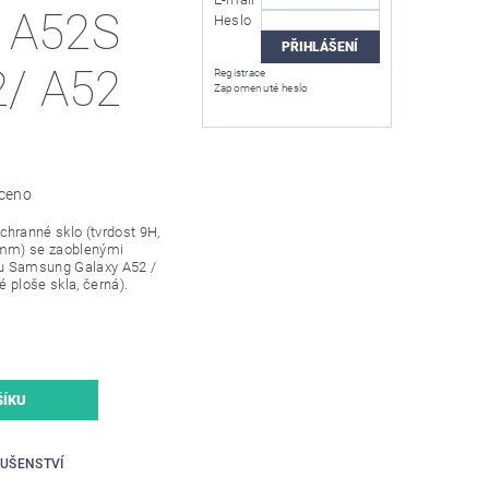
 A52S
Heslo
2/ A52
Registrace
Zapomenuté heslo
ceno
hranné sklo (tvrdost 9H,
3mm) se zaoblenými
onu Samsung Galaxy A52 /
é ploše skla, černá).
LUŠENSTVÍ