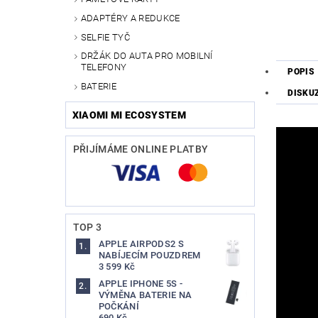
ADAPTÉRY A REDUKCE
SELFIE TYČ
DRŽÁK DO AUTA PRO MOBILNÍ
TELEFONY
POPIS
BATERIE
DISKU
XIAOMI MI ECOSYSTEM
PŘIJÍMÁME ONLINE PLATBY
TOP 3
APPLE AIRPODS2 S
NABÍJECÍM POUZDREM
3 599 Kč
APPLE IPHONE 5S -
VÝMĚNA BATERIE NA
POČKÁNÍ
690 Kč