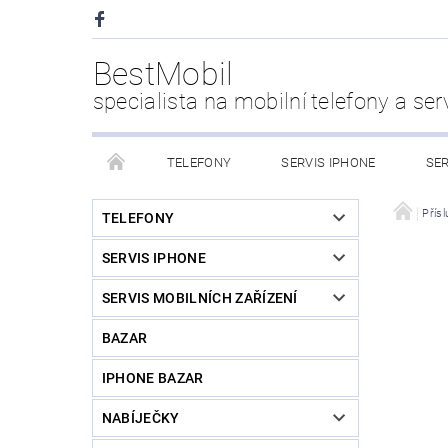
BestMobil
specialista na mobilní telefony a ser
TELEFONY
SERVIS IPHONE
SER
CHYTRÉ HODINKY
POWER BANK
PŘÍS
Přísl
TELEFONY
SERVIS IPHONE
KDO JSME
SERVIS MOBILNÍCH ZAŘÍZENÍ
BAZAR
IPHONE BAZAR
NABÍJEČKY