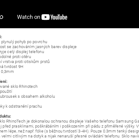
i:
 plynulý pohyb po povrchu
rost se zachováním jasných barev displeje
ryje celý displej telefonu
odolné proti otěru
í vrstva proti otiskům prstů
ná tvrdost 9H
a: 0,3mm
ení:
vané sklo Rhinotech
použití
 ubrousek s obsahem alkoholu
ky k odstranění prachu
duktu:
klo RhinoTech je dokonalou ochranou displeje Vašeho telefonu Samsung Ga
ej před prasklinami, poškrábáním i poškozením při pádu z přiměřené výšky. Vy
em lépe, než např. fólie (s běžnou tvrdostí 3-4H). Pouze 0.3mm tenký desig
 velmi citlivým na dotyk a nijak nenaruší přesné ovládání telefonu. Sklo nav