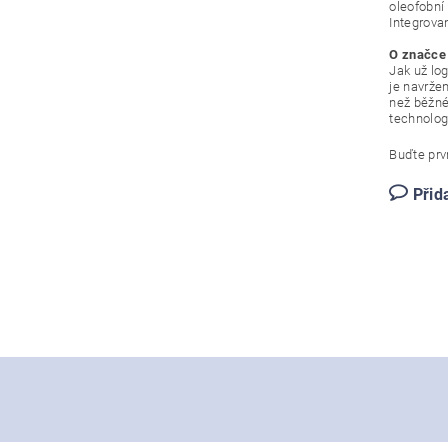
oleofobní
Integrova
O značce
Jak už lo
je navržen
než běžné
technologi
Buďte prvn
Přid