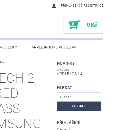
|
PŘIHLÁŠENÍ
REGISTRACE
0
0 Kč
ABÍJEČKY
APPLE IPHONE POUZDRA
 5G
NAPIŠTE NÁM
KONTAKTY
NOVINKY
2.9.2020
ECH 2
APPLE IOS 14
HLEDAT
RED
LASS
AMSUNG
PŘIHLÁŠENÍ
E-mail