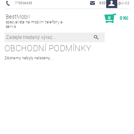
775330433
BESTMOBIL@JI.CZ
BestMobil
0
0 Kč
specialista na mobilní telefony a
servis
OBCHODNÍ PODMÍNKY
Záznamy nebyly nalezeny...