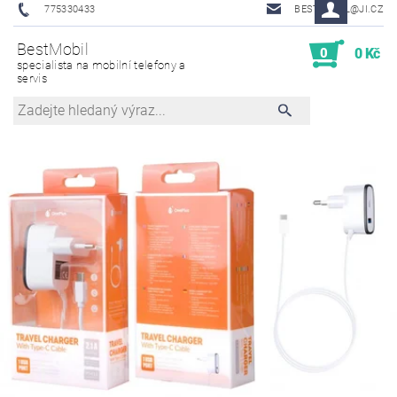
775330433
BESTMOBIL@JI.CZ
BestMobil
0
0 Kč
specialista na mobilní telefony a
servis