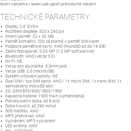
Stolní nabíječka v balení pak zajistí jednoduché nabíjení.
TECHNICKÉ PARAMETRY
Displej: 2,4'' QVGA
Rozlišení displeje: 320 x 240 pix
Interní paměť: 32 + 32 MB
Paměť kontaktů: 250 záznamů + paměť SIM karet
Podpora paměťové karty: ANO (microSD až do 16 GB)
Zadní fotoaparát: 0,03 MP (1,2 MP softwarově)
Bluetooth: ANO (verze 3.0)
Wi-FI: NE
Vstup pro sluchátka: 3,5mm jack
Verze USB: 2.0 (microUSB)
Systém určování polohy: NE
Dual SIM / typ SIM karty: ANO / 1x micro SIM, 1x nano SIM, 1x
samostatný microSD slot
2G: GSM 850/900/1800/1900
Kapacita baterie: 1000 mAh (vyměnitelná)
Pohotovostní doba: až 8 dnů
Doba hovorů: až 290 minut
SOS tlačítko: ANO
MP3 přehrávač: ANO
Vyzvánění: MP3 vyzvánění
LED svítilna: ANO
Hry: ANO (had)