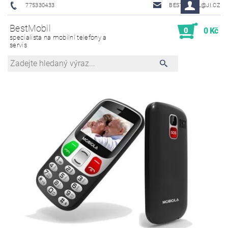
775330433
BESTMOBIL@JI.CZ
BestMobil
0
0 Kč
specialista na mobilní telefony a
servis