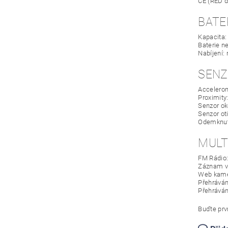
CE (RED d
BATE
Kapacita:
Baterie n
Nabíjení:
SENZ
Accelerom
Proximity
Senzor ok
Senzor ot
Odemknutí
MULT
FM Rádio
Záznam v
Web kame
Přehráván
Přehráván
Buďte prvn