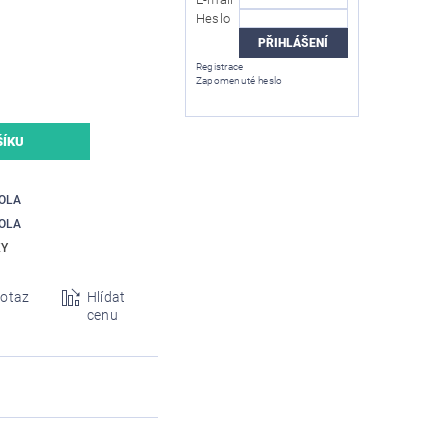
Heslo
Registrace
Zapomenuté heslo
OLA
OLA
KY
otaz
Hlídat
cenu