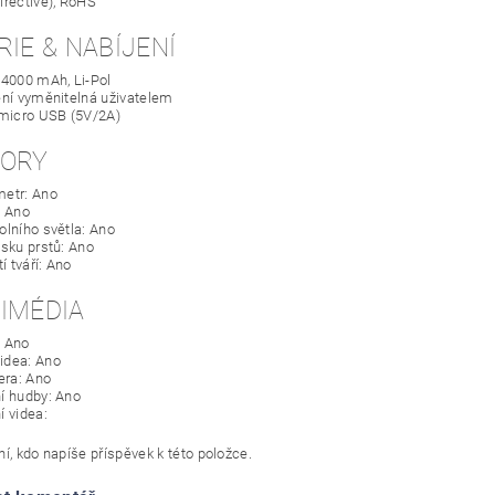
irective), RoHS
RIE & NABÍJENÍ
 4000 mAh, Li-Pol
ení vyměnitelná uživatelem
 micro USB (5V/2A)
ORY
etr: Ano
: Ano
olního světla: Ano
isku prstů: Ano
 tváří: Ano
IMÉDIA
: Ano
idea: Ano
ra: Ano
í hudby: Ano
í videa:
í, kdo napíše příspěvek k této položce.