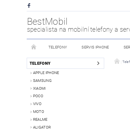
BestMobil
specialista na mobilní telefony a ser
TELEFONY
SERVIS IPHONE
SER
CHYTRÉ HODINKY
POWER BANK
PŘÍS
Tele
TELEFONY
APPLE IPHONE
KDO JSME
SAMSUNG
XIAOMI
POCO
VIVO
MOTO
REALME
ALIGATOR