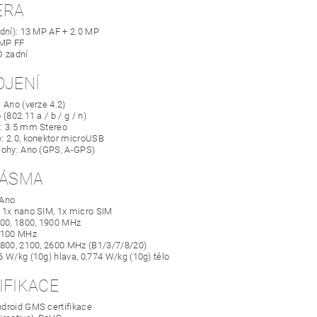
ERA
adní): 13 MP AF + 2.0 MP
 MP FF
D zadní
OJENÍ
 Ano (verze 4.2)
 (802.11 a / b / g / n)
: 3.5 mm Stereo
: 2.0, konektor microUSB
lohy: Ano (GPS, A-GPS)
PÁSMA
 Ano
 1x nano SIM, 1x micro SIM
900, 1800, 1900 MHz
2100 MHz
1800, 2100, 2600 MHz (B1/3/7/8/20)
6 W/kg (10g) hlava, 0,774 W/kg (10g) tělo
IFIKACE
droid GMS certifikace