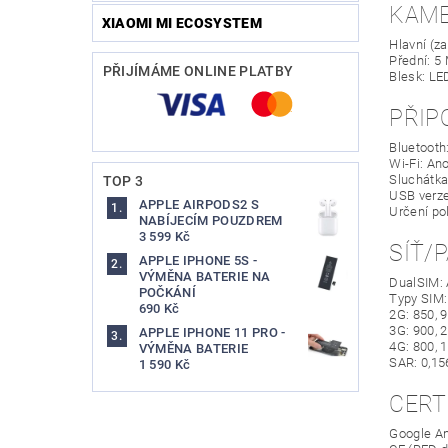
KAM
XIAOMI MI ECOSYSTEM
Hlavní (z
Přední: 5
PŘIJÍMÁME ONLINE PLATBY
Blesk: LE
PŘIP
Bluetooth:
Wi-Fi: Ano
Sluchátka
TOP 3
USB verze
APPLE AIRPODS2 S
Určení po
NABÍJECÍM POUZDREM
3 599 Kč
SÍŤ/
APPLE IPHONE 5S -
VÝMĚNA BATERIE NA
DualSIM:
POČKÁNÍ
Typy SIM:
690 Kč
2G: 850, 
3G: 900, 
APPLE IPHONE 11 PRO -
4G: 800, 
VÝMĚNA BATERIE
SAR: 0,15
1 590 Kč
CERT
Google An