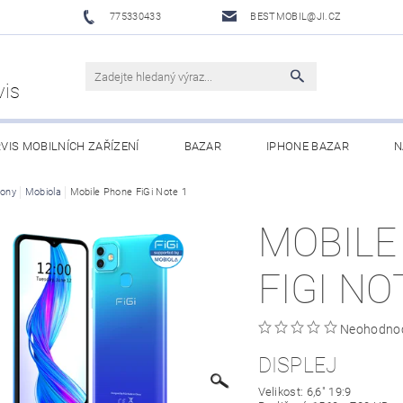
775330433
BESTMOBIL@JI.CZ
vis
VIS MOBILNÍCH ZAŘÍZENÍ
BAZAR
IPHONE BAZAR
N
LUŠENSTVÍ
fony
Mobiola
Mobile Phone FiGi Note 1
XIAOMI MI ECOSYSTEM
OBCHODNÍ PODMÍNKY
MOBILE
FIGI NO
Neohodno
DISPLEJ
Velikost: 6,6" 19:9