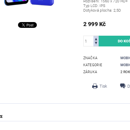
Rozlišení: 1560 x 720 HD+
Typ LCD: IPS
Dotyková plocha: 2,5D
2 999 Kč
ZNAČKA
MOBI
KATEGORIE
MOBI
ZÁRUKA
2 RO
Tisk
D
ZE