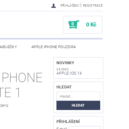
|
PŘIHLÁŠENÍ
REGISTRACE
0
0 Kč
ABÍJEČKY
APPLE IPHONE POUZDRA
NAPIŠTE NÁM
KONTAKTY
NOVINKY
2.9.2020
 PHONE
APPLE IOS 14
HLEDAT
TE 1
ceno
PŘIHLÁŠENÍ
E-mail