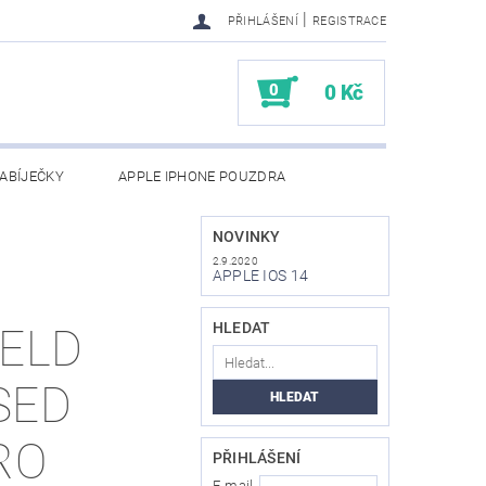
|
PŘIHLÁŠENÍ
REGISTRACE
0
0 Kč
ABÍJEČKY
APPLE IPHONE POUZDRA
NAPIŠTE NÁM
KONTAKTY
NOVINKY
2.9.2020
APPLE IOS 14
HLEDAT
ELD
SED
RO
PŘIHLÁŠENÍ
E-mail