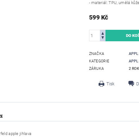
- materiál: TPU, umělá kůž
599 Kč
ZNAČKA
APPL
KATEGORIE
APPL
ZÁRUKA
2 RO
Tisk
D
ZE
feld apple jihlava