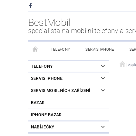
BestMobil
specialista na mobilní telefony a ser
TELEFONY
SERVIS IPHONE
SER
CHYTRÉ HODINKY
POWER BANK
PŘÍS
Appl
TELEFONY
SERVIS IPHONE
KDO JSME
SERVIS MOBILNÍCH ZAŘÍZENÍ
BAZAR
IPHONE BAZAR
NABÍJEČKY