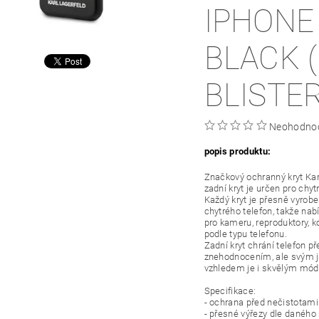
IPHONE
BLACK 
BLISTER
Neohodno
popis produktu:
Značkový ochranný kryt Ka
zadní kryt je určen pro chyt
Každý kryt je přesně vyrob
chytrého telefon, takže nab
pro kameru, reproduktory, ko
podle typu telefonu.
Zadní kryt chrání telefon p
znehodnocením, ale svým 
vzhledem je i skvělým mó
Specifikace:
- ochrana před nečistotam
- přesné výřezy dle danéh