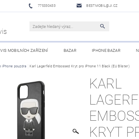
775330433
BESTMOBIL@JI.CZ
vis
VIS MOBILNÍCH ZAŘÍZENÍ
BAZAR
IPHONE BAZAR
N
LUŠENSTVÍ
e iPhone pouzdra
Karl Lagerfeld Embossed Kryt pro iPhone 11 Black (EU Blister)
XIAOMI MI ECOSYSTEM
OBCHODNÍ PODMÍNKY
KARL
LAGERF
EMBOS
KRYT P