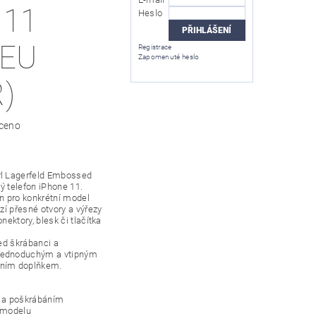
 11
Heslo
(EU
Registrace
Zapomenuté heslo
)
ceno
rl Lagerfeld Embossed
rý telefon iPhone 11.
en pro konkrétní model
ízí přesné otvory a výřezy
nektory, blesk či tlačítka
řed škrábanci a
jednoduchým a vtipným
dním doplňkem.
i a poškrábáním
o modelu