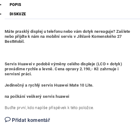
POPIS
DISKUZE
Máte prasklý displej u telefonu nebo vám dotyk nereaguje? Zašlete
nebo přijdte k nám na mobilní servis v Jihlavě Komenského 27
BestMobil.
Servis Huawei v podobě výměny celého displeje (LCD + dotyk)
provádíme rychle a levně. Cena opravy 2.190,- Kč zahrnuje i
servisní práci.
Jedinečný a rychlý servis Huawei Mate 10 Lite.
na počkání veškerý servis huawei
Buďte první, kdo napíše příspěvek k této položce.
Přidat komentář