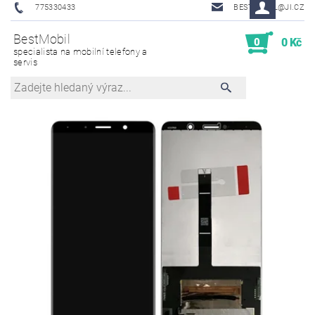
775330433
BESTMOBIL@JI.CZ
BestMobil
0
0 Kč
specialista na mobilní telefony a
servis