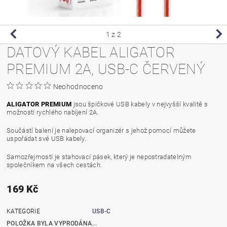
1
z 2
DATOVÝ KABEL ALIGATOR
PREMIUM 2A, USB-C ČERVENÝ
Neohodnoceno
ALIGATOR PREMIUM
jsou špičkové USB kabely v nejvyšší kvalitě s
možností rychlého nabíjení 2A.
Součástí balení je nalepovací organizér s jehož pomocí můžete
uspořádat své USB kabely.
Samozřejmostí je stahovací pásek, který je nepostradatelným
společníkem na všech cestách.
169 Kč
KATEGORIE
USB-C
POLOŽKA BYLA VYPRODÁNA...