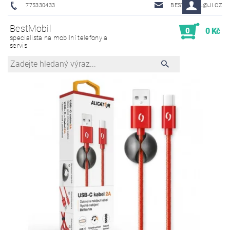
775330433
BESTMOBIL@JI.CZ
BestMobil
0
0 Kč
specialista na mobilní telefony a
servis