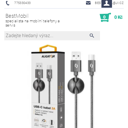
775330433
BESTMOBIL@JI.CZ
BestMobil
0
0 Kč
specialista na mobilní telefony a
servis