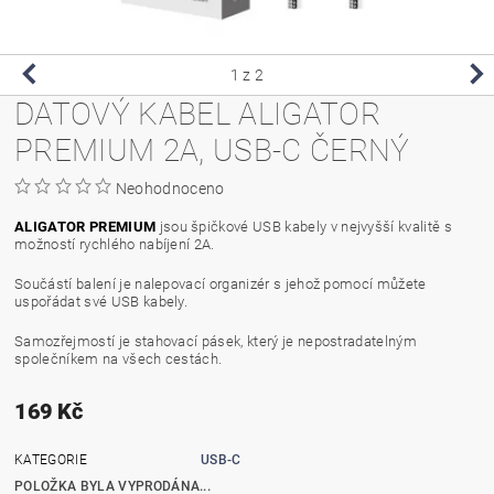
1
z 2
DATOVÝ KABEL ALIGATOR
PREMIUM 2A, USB-C ČERNÝ
Neohodnoceno
ALIGATOR PREMIUM
jsou špičkové USB kabely v nejvyšší kvalitě s
možností rychlého nabíjení 2A.
Součástí balení je nalepovací organizér s jehož pomocí můžete
uspořádat své USB kabely.
Samozřejmostí je stahovací pásek, který je nepostradatelným
společníkem na všech cestách.
169 Kč
KATEGORIE
USB-C
POLOŽKA BYLA VYPRODÁNA...