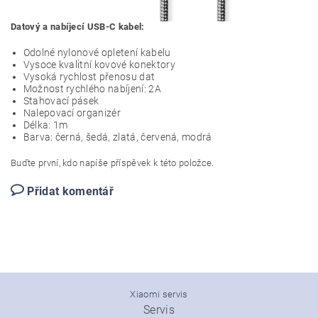
Datový a nabíjecí USB-C kabel:
Odolné nylonové opletení kabelu
Vysoce kvalitní kovové konektory
Vysoká rychlost přenosu dat
Možnost rychlého nabíjení: 2A
Stahovací pásek
Nalepovací organizér
Délka: 1m
Barva: černá, šedá, zlatá, červená, modrá
Buďte první, kdo napíše příspěvek k této položce.
Přidat komentář
Xiaomi servis
Servis