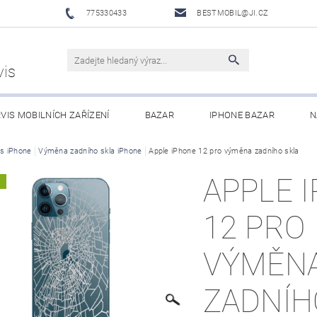
775330433
BESTMOBIL@JI.CZ
vis
VIS MOBILNÍCH ZAŘÍZENÍ
BAZAR
IPHONE BAZAR
N
LUŠENSTVÍ
is iPhone
Výměna zadního skla iPhone
XIAOMI MI ECOSYSTEM
Apple iPhone 12 pro výměna zadního skla
OBCHODNÍ PODMÍNKY
APPLE 
A
12 PRO
VÝMĚN
ZADNÍH