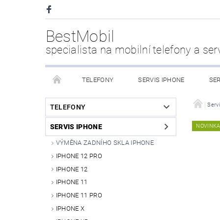
BestMobil
specialista na mobilní telefony a ser
TELEFONY
SERVIS IPHONE
SER
CHYTRÉ HODINKY
POWER BANK
PŘÍS
Serv
TELEFONY
SERVIS IPHONE
NOVINK
KDO JSME
VÝMĚNA ZADNÍHO SKLA IPHONE
IPHONE 12 PRO
IPHONE 12
IPHONE 11
IPHONE 11 PRO
IPHONE X