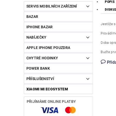
POPIS
SERVIS MOBILNÍCH ZAŘÍZENÍ
DISKU
BAZAR
Jestliže 
IPHONE BAZAR
Provádíme
NABÍJEČKY
Doba opra
APPLE IPHONE POUZDRA
Buďte prvn
CHYTRÉ HODINKY
Přid
POWER BANK
PŘÍSLUŠENSTVÍ
XIAOMI MI ECOSYSTEM
PŘIJÍMÁME ONLINE PLATBY