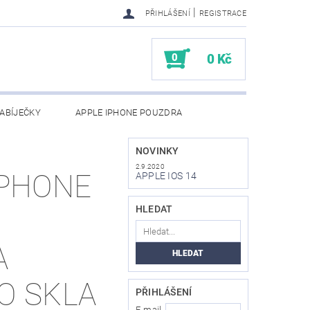
|
PŘIHLÁŠENÍ
REGISTRACE
0
0 Kč
ABÍJEČKY
APPLE IPHONE POUZDRA
NAPIŠTE NÁM
KONTAKTY
NOVINKY
2.9.2020
IPHONE
APPLE IOS 14
HLEDAT
A
O SKLA
PŘIHLÁŠENÍ
E-mail