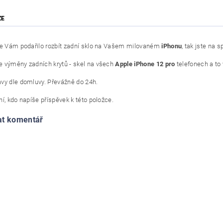
ZE
se Vám podařilo rozbít zadní sklo na Vašem milovaném
iPhonu
, tak jste na 
 výměny zadních krytů - skel na všech
Apple iPhone 12 pro
telefonech a to
vy dle domluvy. Převážně do 24h.
í, kdo napíše příspěvek k této položce.
at komentář