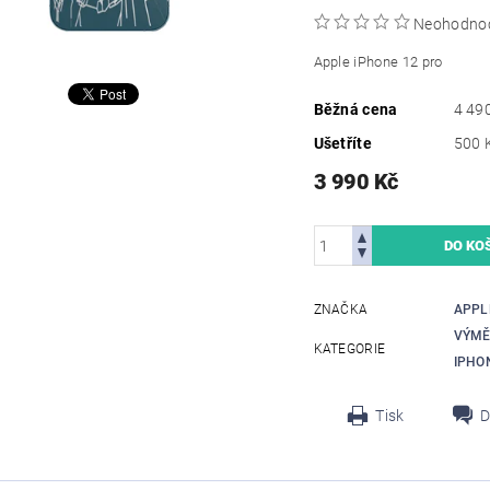
Neohodno
Apple iPhone 12 pro
Běžná cena
4 49
Ušetříte
500 
3 990 Kč
ZNAČKA
APPL
VÝMĚ
KATEGORIE
IPHO
Tisk
D