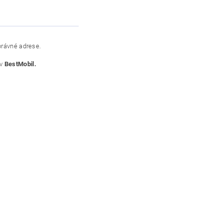
správné adrese.
 v
BestMobil.