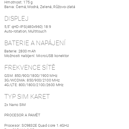
Hmotnost: 175 g
Barva: Černá, Modrá, Zelená, Růžovo-zlatá
DISPLEJ
5,5" qHD-IPS(480x960) 18:9
Auto-rotation, Multitouch
BATERIE A NAPÁJENÍ
Baterie: 2800 mAh
Možnosti nabíjení: MicroUSB konektor
FREKVENCE SÍTĚ
GSM: 850/900/1800/1900 MHz
3G/WCDMA: 850/900/2100 MHz
4G/LTE: 800/1800/2100/2600 MHz
TYP SIM KARET
2x Nano SIM
PROCESOR A PAMĚT
Procesor: SC9832E Quad core 1.4GHz