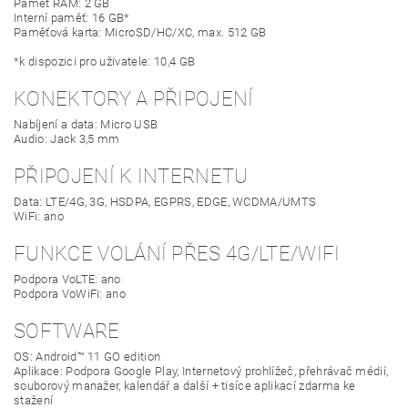
Paměť RAM: 2 GB
Interní paměť: 16 GB*
Paměťová karta: MicroSD/HC/XC, max. 512 GB
*k dispozici pro uživatele: 10,4 GB
KONEKTORY A PŘIPOJENÍ
Nabíjení a data: Micro USB
Audio: Jack 3,5 mm
PŘIPOJENÍ K INTERNETU
Data: LTE/4G, 3G, HSDPA, EGPRS, EDGE, WCDMA/UMTS
WiFi: ano
FUNKCE VOLÁNÍ PŘES 4G/LTE/WIFI
Podpora VoLTE: ano
Podpora VoWiFi: ano
SOFTWARE
OS: Android™ 11 GO edition
Aplikace: Podpora Google Play, Internetový prohlížeč, přehrávač médií,
souborový manažer, kalendář a další + tisíce aplikací zdarma ke
stažení