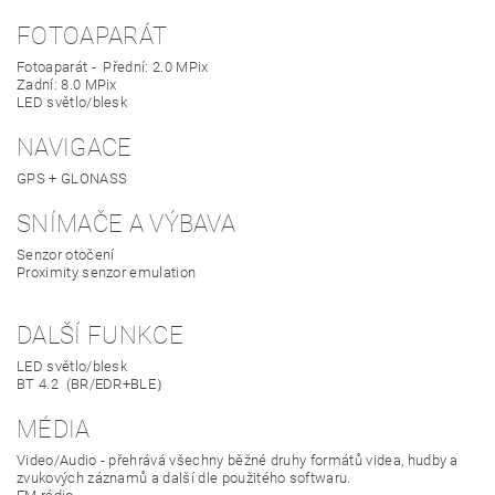
FOTOAPARÁT
Fotoaparát - Přední: 2.0 MPix
Zadní: 8.0 MPix
LED světlo/blesk
NAVIGACE
GPS + GLONASS
SNÍMAČE A VÝBAVA
Senzor otočení
Proximity senzor emulation
DALŠÍ FUNKCE
LED světlo/blesk
BT 4.2 (BR/EDR+BLE）
MÉDIA
Video/Audio - přehrává všechny běžné druhy formátů videa, hudby a
zvukových záznamů a další dle použitého softwaru.