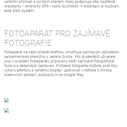
satelitní přijímač s rychlým startem, který podporuje oba rozšířené
standardy – americký GPS i ruský GLONASS. K lokalizaci je využíván
také GSM systém.
FOTOAPARÁT PRO ZAJÍMAVÉ
FOTOGRAFIE
Fotoaparát na zadní straně telefonu umožňuje zajímavým způsobem
zaznamenávat okamžiky z vašeho života. Pro zkušenější uživatele
jsou v ovládání fotoaparátu připraveny další zajímavé fotografické
funkce a detailnější nastavení. Pořízené fotografie můžete poté díky
výkonu telefonu a velkému displeji upravovat v některé z mnoha
kreativních aplikací, dostupných na Google Play.