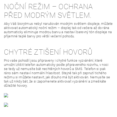
NOČNÍ REŽIM – OCHRANA
PŘED MODRÝM SVĚTLEM.
Aby Váš biorytmus nebyl narušován modrým světlem displeje, můžete
aktivovat automatický noční režim – displej tak od večera až do rána
automaticky eliminuje modrou barvu a nastaví barevný tón displeje na
příjemné teplé barvy pro větší večerní pohodu.
CHYTRÉ ZTIŠENÍ HOVORŮ
Pro vaše pohodlí jsou připraveny i chytré funkce vyzvánění, které
umožní ztišit telefon automaticky podle připraveného rozvrhu, v noci
se tedy už nemusíte bát nechtěných hovorů a SMS. Telefon si pak
ráno sám nastaví normální hlasitost. Stejně tak při zapnutí tichého
režimu si můžete nastavit, jak dlouho má být aktivován. Nemusíte se
tak už nikdy bát, že si zapomenete aktivovat vyzvánění a zmeškáte
důležité hovory.