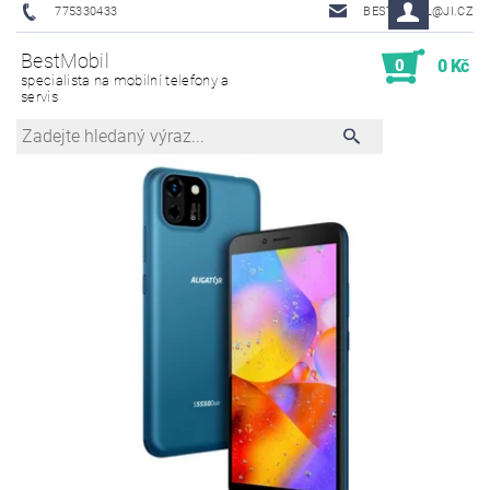
775330433
BESTMOBIL@JI.CZ
BestMobil
0
0 Kč
specialista na mobilní telefony a
servis