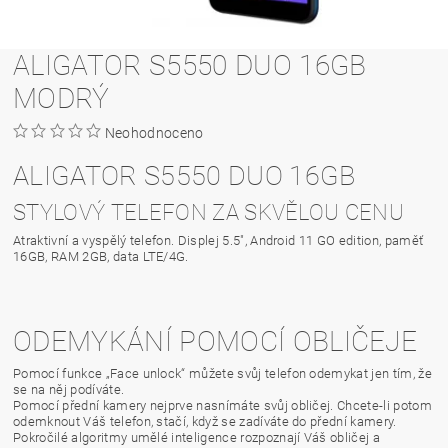
ALIGATOR S5550 DUO 16GB
MODRÝ
Neohodnoceno
ALIGATOR S5550 DUO 16GB
STYLOVÝ TELEFON ZA SKVĚLOU CENU
Atraktivní a vyspělý telefon. Displej 5.5", Android 11 GO edition, paměť
16GB, RAM 2GB, data LTE/4G.
ODEMYKÁNÍ POMOCÍ OBLIČEJE
Pomocí funkce „Face unlock“ můžete svůj telefon odemykat jen tím, že
se na něj podíváte.
Pomocí přední kamery nejprve nasnímáte svůj obličej. Chcete-li potom
odemknout Váš telefon, stačí, když se zadíváte do přední kamery.
Pokročilé algoritmy umělé inteligence rozpoznají Váš obličej a