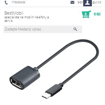
775330433
BESTMOBIL@JI.CZ
BestMobil
0
0 Kč
specialista na mobilní telefony a
servis