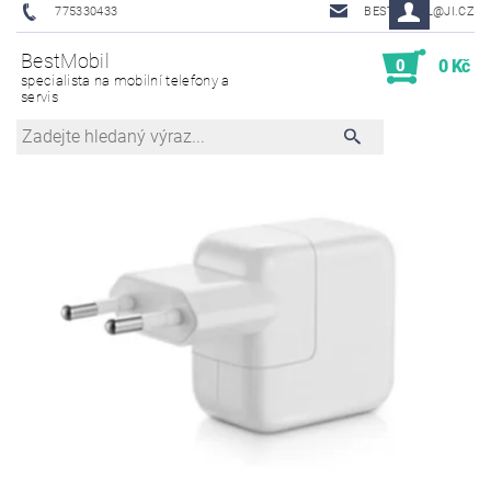
775330433
BESTMOBIL@JI.CZ
BestMobil
0
0 Kč
specialista na mobilní telefony a
servis