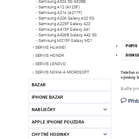
Samsung A52s 5G A528B
Samsung A12 (A125F)
Samsung A21s (A217F)
Samsung A226 Galaxy A22 5G
Samsung A225F Galaxy A22
Samsung A415F Galaxy A41
Samsung A426B Galaxy A42 5G
Samsung M215F Galaxy M21
POPIS
SERVIS HUAWEI
DISKU
SERVIS HONOR
SERVIS LENOVO
SERVIS NOKIA A MICROSOFT
Telefon v
výměny ba
BAZAR
Buďte prvn
IPHONE BAZAR
Přid
NABÍJEČKY
APPLE IPHONE POUZDRA
CHYTRÉ HODINKY