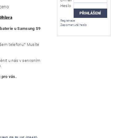
Heslo
ceno
Jihlava
Registrace
Zapomenuté heslo
baterie u Samsung S9
ašem telefonu? Musíte
ěnit u nás v servisním
.
 pro vás.