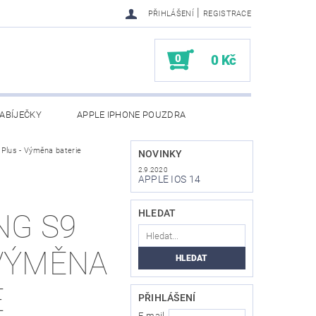
|
PŘIHLÁŠENÍ
REGISTRACE
0
0 Kč
ABÍJEČKY
APPLE IPHONE POUZDRA
Plus - Výměna baterie
NAPIŠTE NÁM
KONTAKTY
NOVINKY
2.9.2020
APPLE IOS 14
HLEDAT
NG S9
 VÝMĚNA
E
PŘIHLÁŠENÍ
E-mail