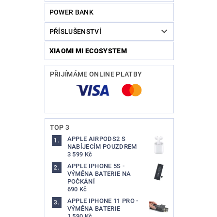
POWER BANK
PŘÍSLUŠENSTVÍ
XIAOMI MI ECOSYSTEM
PŘIJÍMÁME ONLINE PLATBY
TOP 3
APPLE AIRPODS2 S
NABÍJECÍM POUZDREM
3 599 Kč
APPLE IPHONE 5S -
VÝMĚNA BATERIE NA
POČKÁNÍ
690 Kč
APPLE IPHONE 11 PRO -
VÝMĚNA BATERIE
1 590 Kč