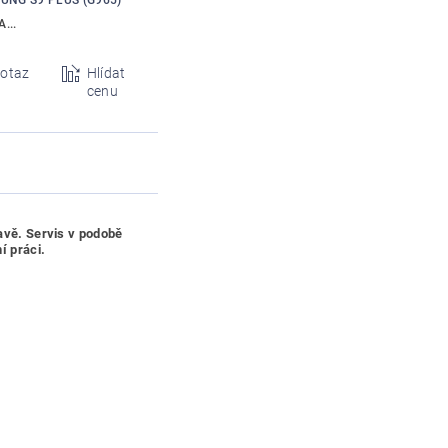
UNG S9 PLUS (G965)
...
otaz
Hlídat
cenu
lavě. Servis v podobě
í práci.