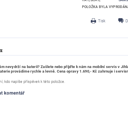
KATEGORIE
SAMS
POLOŽKA BYLA VYPRODÁNA
Tisk
D
ZE
ám nevydrží na baterii? Zašlete nebo přijďte k nám na mobilní servis v Jih
terie provádíme rychle a levně. Cena opravy 1.690,- Kč zahrnuje i servisn
í, kdo napíše příspěvek k této položce.
at komentář