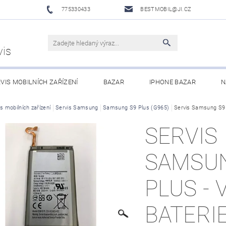
775330433
BESTMOBIL@JI.CZ
vis
VIS MOBILNÍCH ZAŘÍZENÍ
BAZAR
IPHONE BAZAR
N
LUŠENSTVÍ
s mobilních zařízení
Servis Samsung
XIAOMI MI ECOSYSTEM
Samsung S9 Plus (G965)
OBCHODNÍ PODMÍNKY
Servis Samsung S9 
SERVIS
SAMSU
PLUS -
BATERI