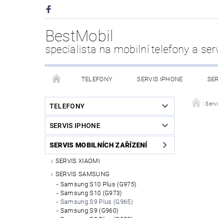
BestMobil
specialista na mobilní telefony a ser
TELEFONY
SERVIS IPHONE
SER
CHYTRÉ HODINKY
POWER BANK
PŘÍS
Servi
TELEFONY
SERVIS IPHONE
KDO JSME
SERVIS MOBILNÍCH ZAŘÍZENÍ
SERVIS XIAOMI
SERVIS SAMSUNG
Samsung S10 Plus (G975)
Samsung S10 (G973)
Samsung S9 Plus (G965)
Samsung S9 (G960)