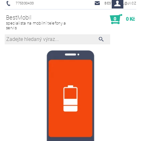
775330433
BESTMOBIL@JI.CZ
BestMobil
0
0 Kč
specialista na mobilní telefony a
servis