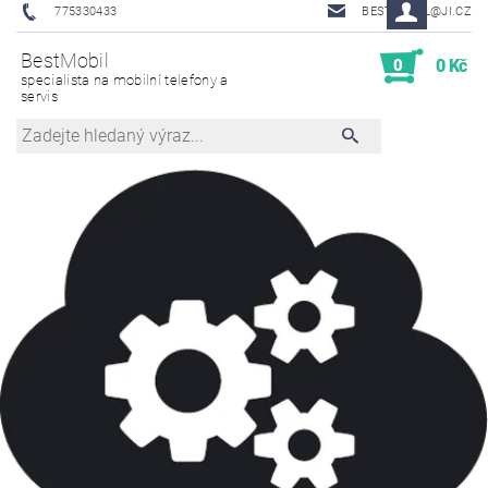
775330433
BESTMOBIL@JI.CZ
BestMobil
0
0 Kč
specialista na mobilní telefony a
servis