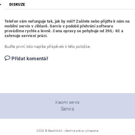
DISKUZE
Telefon vám nefunguje tak, jak by měl? Zašlete nebo přijďte k nám na
mobilní servis v Jihlavě. Servis v podobě přehrání softwaru
provádíme rychle a levně. Cena opravy se pohybuje od 390,- Kč a
zahrnuje servisní práci.
Buďte první, kdo napíše příspěvek k této položce.
Přidat komentář
Xiaomi servis
Servis
2026 © BestMobil, všechna práva vyhrazena