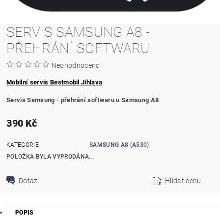
SERVIS SAMSUNG A8 -
PŘEHRÁNÍ SOFTWARU
Neohodnoceno
Mobilní servis Bestmobil Jihlava
Servis Samsung - přehrání softwaru u Samsung A8
390 Kč
KATEGORIE
SAMSUNG A8 (A530)
POLOŽKA BYLA VYPRODÁNA...
Dotaz
Hlídat cenu
POPIS