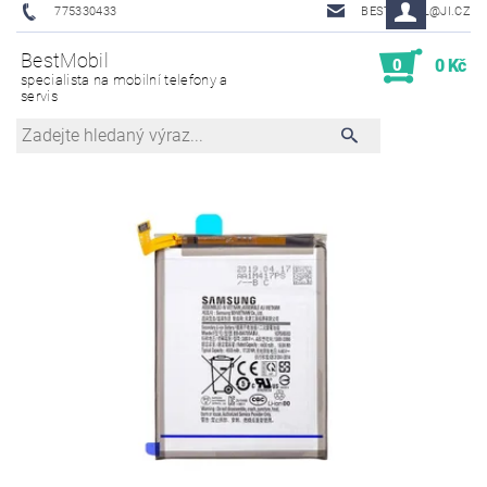
775330433
BESTMOBIL@JI.CZ
BestMobil
0
0 Kč
specialista na mobilní telefony a
servis