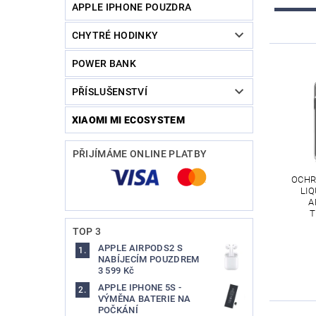
APPLE IPHONE POUZDRA
CHYTRÉ HODINKY
POWER BANK
PŘÍSLUŠENSTVÍ
XIAOMI MI ECOSYSTEM
PŘIJÍMÁME ONLINE PLATBY
OCHR
LIQ
A
T
TOP 3
APPLE AIRPODS2 S
NABÍJECÍM POUZDREM
3 599 Kč
APPLE IPHONE 5S -
VÝMĚNA BATERIE NA
POČKÁNÍ