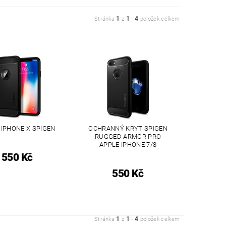
1
1
4
Stránka
z
-
položek celkem
 IPHONE X SPIGEN
OCHRANNÝ KRYT SPIGEN
RUGGED ARMOR PRO
APPLE IPHONE 7/8
550 Kč
550 Kč
1
1
4
Stránka
z
-
položek celkem