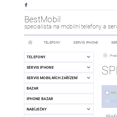
BestMobil
specialista na mobilní telefony a ser
TELEFONY
SERVIS IPHONE
SER
CHYTRÉ HODINKY
POWER BANK
PŘÍS
Prod
TELEFONY
SP
SERVIS IPHONE
KDO JSME
SERVIS MOBILNÍCH ZAŘÍZENÍ
BAZAR
NA 
IPHONE BAZAR
AK
NABÍJEČKY
NEJLE