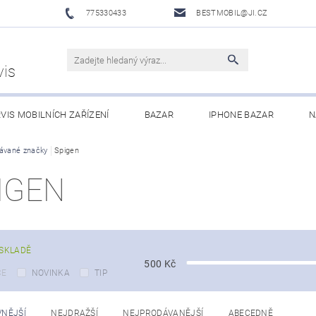
775330433
BESTMOBIL@JI.CZ
vis
VIS MOBILNÍCH ZAŘÍZENÍ
BAZAR
IPHONE BAZAR
N
LUŠENSTVÍ
ávané značky
Spigen
XIAOMI MI ECOSYSTEM
OBCHODNÍ PODMÍNKY
IGEN
SKLADĚ
500
Kč
CE
NOVINKA
TIP
VNĚJŠÍ
NEJDRAŽŠÍ
NEJPRODÁVANĚJŠÍ
ABECEDNĚ