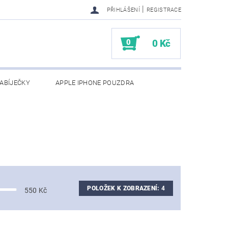
|
PŘIHLÁŠENÍ
REGISTRACE
0
0 Kč
ABÍJEČKY
APPLE IPHONE POUZDRA
NAPIŠTE NÁM
KONTAKTY
POLOŽEK K ZOBRAZENÍ:
4
550
Kč