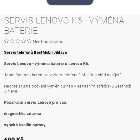
SERVIS LENOVO K6 - VÝMĚNA
BATERIE
Neohodnoceno
Servis telefonů BestMobil Jihlava
Servis Lenovo - výměna baterie u Lenovo K6.
Máte špatnou baterii ve vašem telefonu? Musíte pořád nabíjet?
Nechte si ji na počkání vyměnit u nás v servisním středisku BestMobil
Jihlava.
Pozáruční servis Lenovo pro vás.
diagnostika zdarma
vysoká kvalita opravy
690 Kč