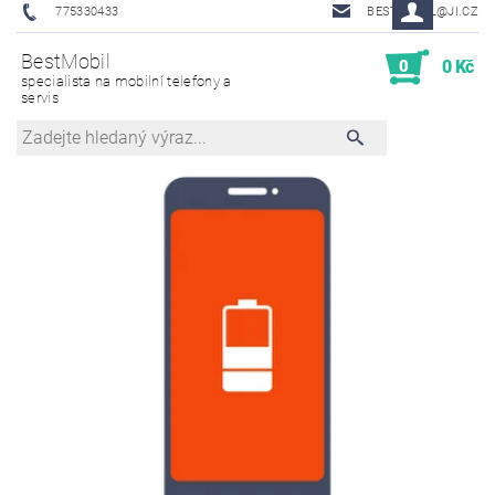
775330433
BESTMOBIL@JI.CZ
BestMobil
0
0 Kč
specialista na mobilní telefony a
servis