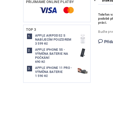
DISKU
PŘIJÍMÁME ONLINE PLATBY
Telefon v
podobě př
práci.
TOP 3
Buďte prvn
APPLE AIRPODS2 S
NABÍJECÍM POUZDREM
Přid
3 599 Kč
APPLE IPHONE 5S -
VÝMĚNA BATERIE NA
POČKÁNÍ
690 Kč
APPLE IPHONE 11 PRO -
VÝMĚNA BATERIE
1 590 Kč