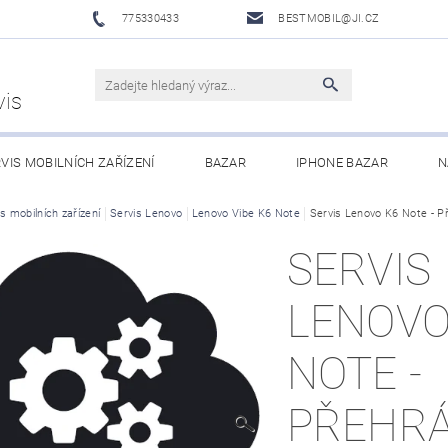
775330433
BESTMOBIL@JI.CZ
vis
VIS MOBILNÍCH ZAŘÍZENÍ
BAZAR
IPHONE BAZAR
N
LUŠENSTVÍ
s mobilních zařízení
Servis Lenovo
XIAOMI MI ECOSYSTEM
Lenovo Vibe K6 Note
OBCHODNÍ PODMÍNKY
Servis Lenovo K6 Note - P
SERVIS
LENOVO
NOTE -
PŘEHRÁ