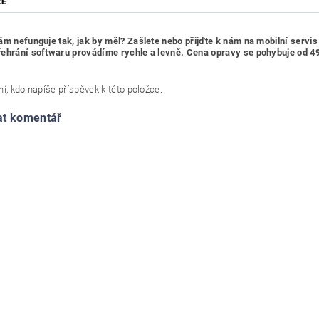
ZE
ám nefunguje tak, jak by měl? Zašlete nebo přijďte k nám na mobilní servis 
ehrání softwaru provádíme rychle a levně. Cena opravy se pohybuje od 490
í, kdo napíše příspěvek k této položce.
at komentář