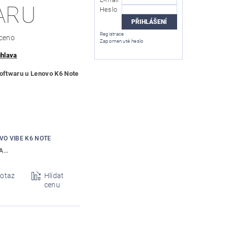
ARU
Heslo
Registrace
ceno
Zapomenuté heslo
ihlava
softwaru u Lenovo K6 Note
VO VIBE K6 NOTE
...
otaz
Hlídat
cenu