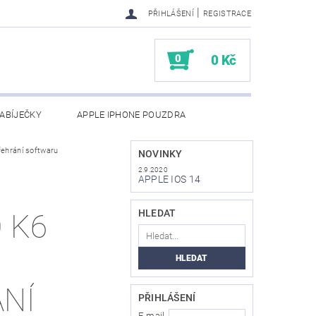
|
PŘIHLÁŠENÍ
REGISTRACE
0
0 Kč
ABÍJEČKY
APPLE IPHONE POUZDRA
řehrání softwaru
NAPIŠTE NÁM
KONTAKTY
NOVINKY
2.9.2020
APPLE IOS 14
HLEDAT
 K6
NÍ
PŘIHLÁŠENÍ
E-mail