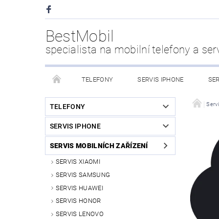
BestMobil
specialista na mobilní telefony a ser
TELEFONY
SERVIS IPHONE
SER
CHYTRÉ HODINKY
POWER BANK
PŘÍS
Servi
TELEFONY
SERVIS IPHONE
KDO JSME
SERVIS MOBILNÍCH ZAŘÍZENÍ
SERVIS XIAOMI
SERVIS SAMSUNG
SERVIS HUAWEI
SERVIS HONOR
SERVIS LENOVO