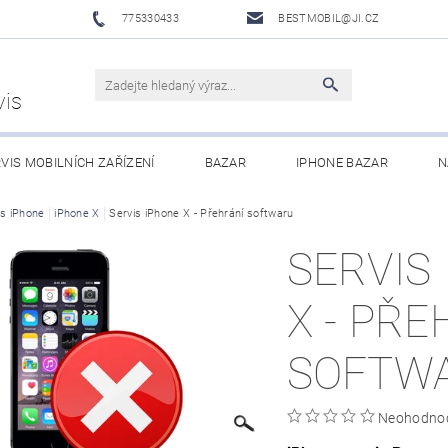
775330433
BESTMOBIL@JI.CZ
vis
VIS MOBILNÍCH ZAŘÍZENÍ
BAZAR
IPHONE BAZAR
N
LUŠENSTVÍ
is iPhone
iPhone X
Servis iPhone X - Přehrání softwaru
XIAOMI MI ECOSYSTEM
OBCHODNÍ PODMÍNKY
SERVIS
X - PŘE
SOFTW
Neohodno