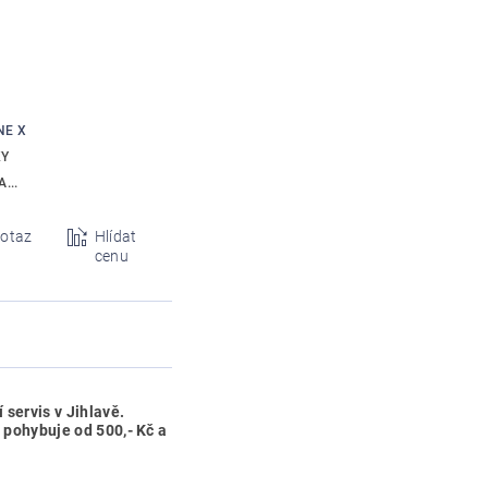
NE X
KY
...
otaz
Hlídat
cenu
 servis v Jihlavě.
 pohybuje od 500,- Kč a