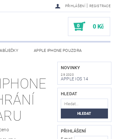
|
PŘIHLÁŠENÍ
REGISTRACE
0
0 Kč
ABÍJEČKY
APPLE IPHONE POUZDRA
NAPIŠTE NÁM
KONTAKTY
NOVINKY
2.9.2020
 IPHONE
APPLE IOS 14
HLEDAT
HRÁNÍ
ARU
ceno
PŘIHLÁŠENÍ
E-mail