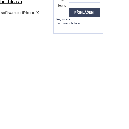
bil Jihlava
Heslo
í softwaru u iPhonu X
Registrace
Zapomenuté heslo