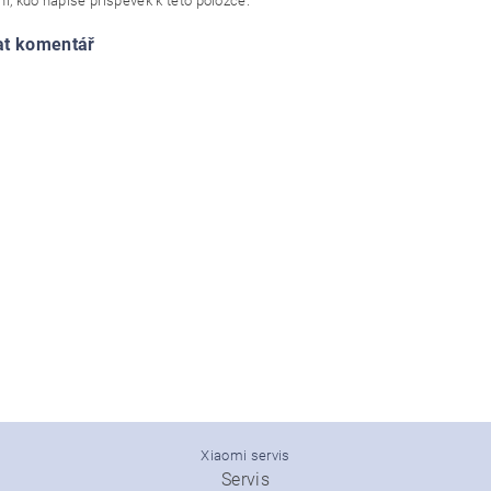
í, kdo napíše příspěvek k této položce.
at komentář
Xiaomi servis
Servis