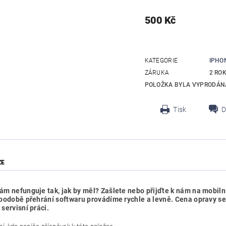
500 Kč
KATEGORIE
IPHO
ZÁRUKA
2 RO
POLOŽKA BYLA VYPRODÁNA
Tisk
D
ZE
ám nefunguje tak, jak by měl? Zašlete nebo přijďte k nám na mobilní
 podobě přehrání softwaru provádíme rychle a levně. Cena opravy se
 servisní práci.