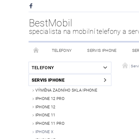
BestMobil
specialista na mobilní telefony a ser
TELEFONY
SERVIS IPHONE
SER
CHYTRÉ HODINKY
POWER BANK
PŘÍS
Serv
TELEFONY
SERVIS IPHONE
KDO JSME
VÝMĚNA ZADNÍHO SKLA IPHONE
IPHONE 12 PRO
IPHONE 12
IPHONE 11
IPHONE 11 PRO
IPHONE X