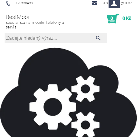
775330433
BESTMOBIL@JI.CZ
BestMobil
0
0 Kč
specialista na mobilní telefony a
servis