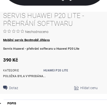
SERVIS HUAWEI P20 LITE -
PŘEHRÁNÍ SOFTWARU
Neohodnoceno
Mobilní servis Bestmobil Jihlava
Servis Huawei - přehrání softwaru u Huawei P20 Lite
390 Kč
KATEGORIE
HUAWEI P20 LITE
POLOŽKA BYLA VYPRODÁNA...
Dotaz
Hlídat cenu
POPIS