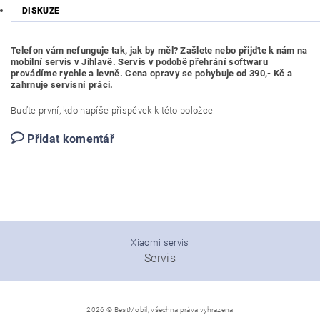
DISKUZE
Telefon vám nefunguje tak, jak by měl? Zašlete nebo přijďte k nám na
mobilní servis v Jihlavě. Servis v podobě přehrání softwaru
provádíme rychle a levně. Cena opravy se pohybuje od 390,- Kč a
zahrnuje servisní práci.
Buďte první, kdo napíše příspěvek k této položce.
Přidat komentář
Xiaomi servis
Servis
2026 © BestMobil, všechna práva vyhrazena