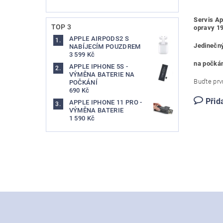
Servis Ap
TOP 3
opravy 19
APPLE AIRPODS2 S
Jedinečný
NABÍJECÍM POUZDREM
3 599 Kč
na počkán
APPLE IPHONE 5S -
VÝMĚNA BATERIE NA
Buďte prvn
POČKÁNÍ
690 Kč
Přid
APPLE IPHONE 11 PRO -
VÝMĚNA BATERIE
1 590 Kč