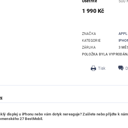
Ušetříte
500 
1 990 Kč
ZNAČKA
APPL
KATEGORIE
IPHO
ZÁRUKA
3 MĚ
POLOŽKA BYLA VYPRODÁNA
Tisk
D
ZE
klý displej u iPhonu nebo vám dotyk nereaguje? Zašlete nebo přijdte k nám
Komenského 27 BestMobil.