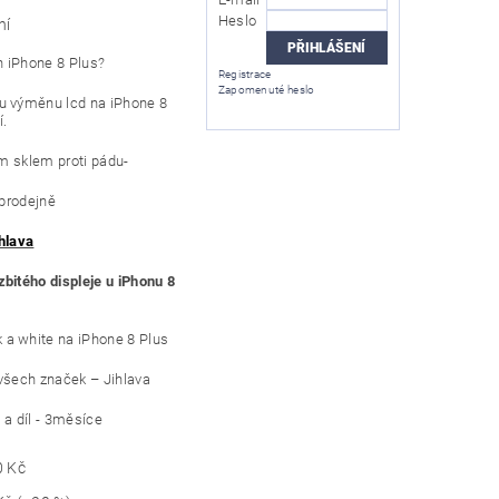
Heslo
ní
n iPhone 8 Plus?
Registrace
Zapomenuté heslo
u výměnu lcd na iPhone 8
í.
ým sklem proti pádu-
 prodejně
hlava
bitého displeje u iPhonu 8
a white na iPhone 8 Plus
všech značek – Jihlava
 a díl - 3měsíce
0 Kč