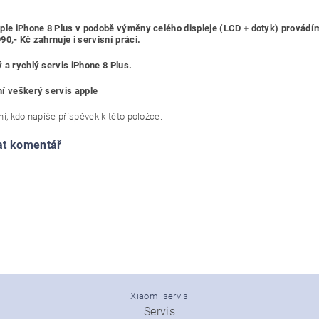
ple iPhone 8 Plus v podobě výměny celého displeje (LCD + dotyk) provádí
90,- Kč zahrnuje i servisní práci.
 a rychlý servis iPhone 8 Plus.
í veškerý servis apple
í, kdo napíše příspěvek k této položce.
at komentář
Xiaomi servis
Servis