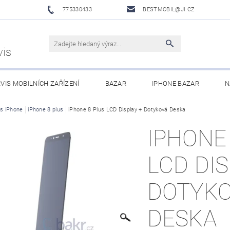
775330433
BESTMOBIL@JI.CZ
vis
VIS MOBILNÍCH ZAŘÍZENÍ
BAZAR
IPHONE BAZAR
N
LUŠENSTVÍ
is iPhone
iPhone 8 plus
XIAOMI MI ECOSYSTEM
iPhone 8 Plus LCD Display + Dotyková Deska
OBCHODNÍ PODMÍNKY
IPHONE
LCD DIS
DOTYK
DESKA