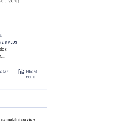
Kč
(–20 %)
E
NE 8 PLUS
SÍCE
...
otaz
Hlídat
cenu
 na mobilní servis v