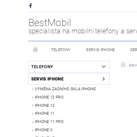
BestMobil
specialista na mobilní telefony a ser
TELEFONY
SERVIS IPHONE
SER
CHYTRÉ HODINKY
POWER BANK
PŘÍS
Serv
TELEFONY
SERVIS IPHONE
KDO JSME
VÝMĚNA ZADNÍHO SKLA IPHONE
IPHONE 12 PRO
IPHONE 12
IPHONE 11
IPHONE 11 PRO
IPHONE X