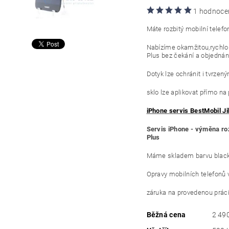
1 hodnoce
Máte rozbitý mobilní telefo
Nabízíme okamžitou,rychlo
Plus bez čekání a objednán
Dotyk lze ochránit i tvrzen
sklo lze aplikovat přímo na
iPhone servis BestMobil Ji
Servis iPhone - výměna roz
Plus
Máme skladem barvu black 
Opravy mobilních telefonů 
záruka na provedenou práci
Běžná cena
2 49