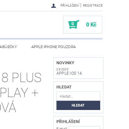
|
PŘIHLÁŠENÍ
REGISTRACE
0
0 Kč
ABÍJEČKY
APPLE IPHONE POUZDRA
NAPIŠTE NÁM
KONTAKTY
NOVINKY
2.9.2020
 8 PLUS
APPLE IOS 14
HLEDAT
PLAY +
OVÁ
PŘIHLÁŠENÍ
E-mail