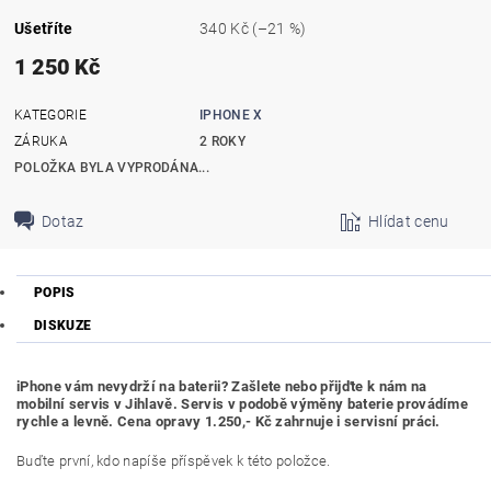
Ušetříte
340 Kč
(–21 %)
1 250 Kč
KATEGORIE
IPHONE X
ZÁRUKA
2 ROKY
POLOŽKA BYLA VYPRODÁNA...
Dotaz
Hlídat cenu
POPIS
DISKUZE
iPhone vám nevydrží na baterii? Zašlete nebo přijďte k nám na
mobilní servis v Jihlavě. Servis v podobě výměny baterie provádíme
rychle a levně. Cena opravy 1.250,- Kč zahrnuje i servisní práci.
Buďte první, kdo napíše příspěvek k této položce.