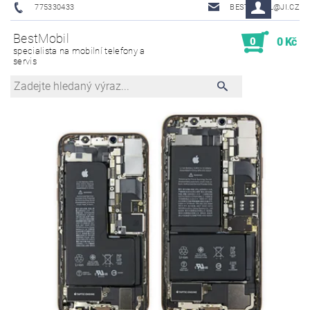
775330433
BESTMOBIL@JI.CZ
BestMobil
0
0 Kč
specialista na mobilní telefony a
servis